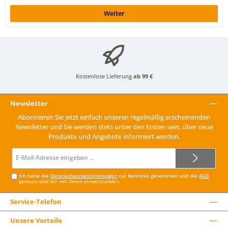
Weiter
Kostenlose Lieferung
ab 99 €
Newsletter
Abonnieren Sie jetzt einfach unseren regelmäßig erscheinenden
Newsletter und Sie werden stets unter den Ersten sein, über neue
Produkte und Angebote informiert werden.
E-
Mail-
Adresse*
Ich habe die
Datenschutzbestimmungen
zur Kenntnis genommen und die
AGB
gelesen und bin mit ihnen einverstanden.
Service-Telefon
Unsere Vorteile