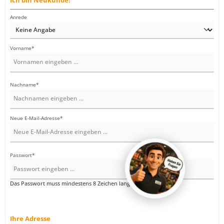
Ich bin Neukunde!
Persönliche Informationen
Anrede
Vorname*
Nachname*
Neue E-Mail-Adresse*
Passwort*
Das Passwort muss mindestens 8 Zeichen lang sein.
Ihre Adresse