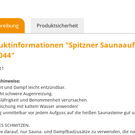
hreibung
Produktsicherheit
uktinformationen "Spitzner Saunaauf
044"
 !
hinweise:
eit und Dampf leicht entzündbar.
ht schwere Augenreizung.
läfrigkeit und Benommenheit verursachen.
ischung mit kaltem Wasser anwenden!
 unmittelbar vor jedem Aufguss auf die heißen Saunasteine gut 
S SCHWITZEN.
ie darauf, nur Sauna- und Dampfbadzusätze zu verwenden, die natü