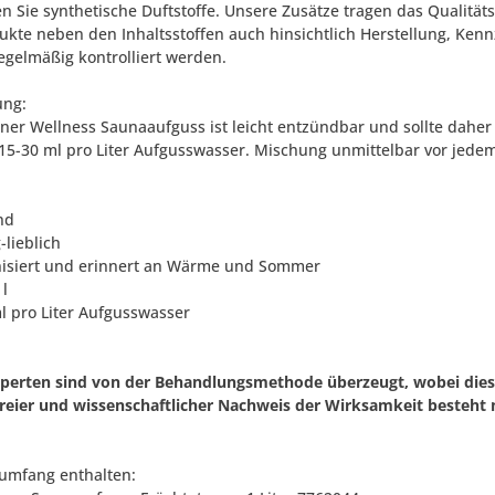
n Sie synthetische Duftstoffe. Unsere Zusätze tragen das Qualitä
dukte neben den Inhaltsstoffen auch hinsichtlich Herstellung, 
regelmäßig kontrolliert werden.
ng:
zner Wellness Saunaaufguss ist leicht entzündbar und sollte dahe
15-30 ml pro Liter Aufgusswasser. Mischung unmittelbar vor jede
nd
g-lieblich
isiert und erinnert an Wärme und Sommer
 l
ml pro Liter Aufgusswasser
xperten sind von der Behandlungsmethode überzeugt, wobei diese
freier und wissenschaftlicher Nachweis der Wirksamkeit besteht n
rumfang enthalten: