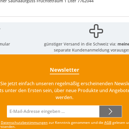
tzner Saunaaufguss Früchtetraum 1 Liter 7762044
mular
günstiger Versand in die Schweiz via:
meine
separate Kundenanmeldung vorausges
Newsletter
Sie jetzt einfach unseren regelmäßig erscheinenden Newsle
ts unter den Ersten sein, über neue Produkte und Angebote
werden.
E-
Mail-
Adresse*
e
Datenschutzbestimmungen
zur Kenntnis genommen und die
AGB
gelesen u
rstanden.