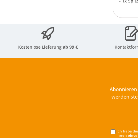
- 1x Spi
Kostenlose Lieferung
ab 99 €
Kontaktfor
Abonnieren 
werden ste
Ich habe di
ihnen einve