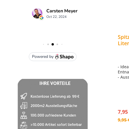
Spit
Lite
Mass
- Ide
Entna
- Aus
aus d
- Für
Massa
7,95
9,95 