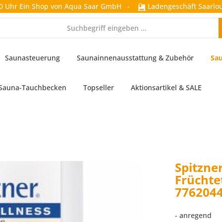
0 Uhr
Ein Shop von Aqua Saar GmbH
-
Ladengeschäft Saarlou
Saunasteuerung
Saunainnenausstattung & Zubehör
Sau
Sauna-Tauchbecken
Topseller
Aktionsartikel & SALE
Spitzne
Früchte
776204
- anregend