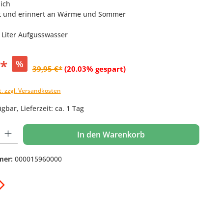
lich
rt und erinnert an Wärme und Sommer
o Liter Aufgusswasser
€*
%
39,95 €*
(20.03% gespart)
t. zzgl. Versandkosten
gbar, Lieferzeit: ca. 1 Tag
 Gib den gewünschten Wert ein oder benutze die Schaltflächen um die Anzahl
In den Warenkorb
mer:
000015960000