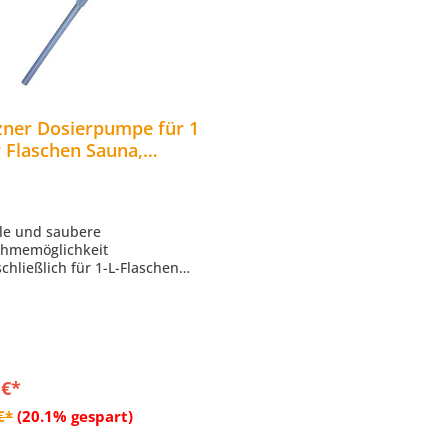
zner Dosierpumpe für 1
r Flaschen Sauna,
age, Baden und Sport
ale und saubere
hmemöglichkeit
schließlich für 1-L-Flaschen
em Spitzner Produktsortiment
 die Produktkategorien Sauna,
ge, Baden und Sport geeignet
 €*
In den Warenkorb
€*
(20.1% gespart)