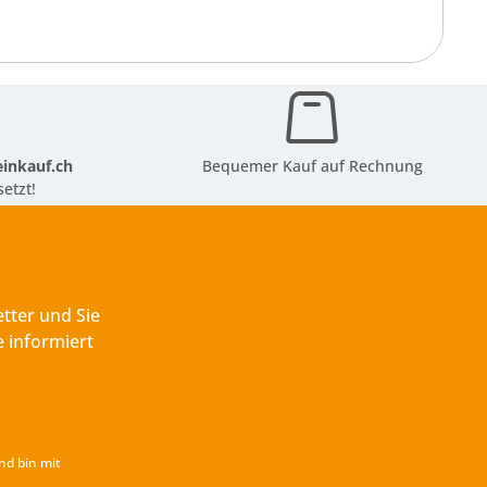
inkauf.ch
Bequemer Kauf auf Rechnung
etzt!
tter und Sie
 informiert
nd bin mit