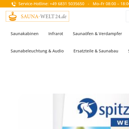
Service-Hotline: +49 6831 5035650 - Mo–Fr 08:00 – 18:0
springen
Zur Hauptnavigation springen
Saunakabinen
Infrarot
Saunaöfen & Verdampfer
Saunabeleuchtung & Audio
Ersatzteile & Saunabau
Bildergalerie überspringen