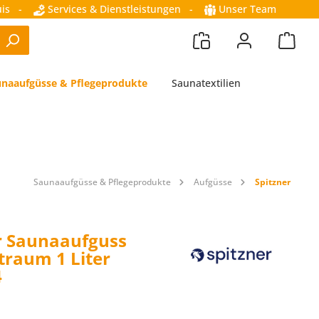
is
-
Services & Dienstleistungen
-
Unser Team
naaufgüsse & Pflegeprodukte
Saunatextilien
Saunaaufgüsse & Pflegeprodukte
Aufgüsse
Spitzner
r Saunaaufguss
traum 1 Liter
4