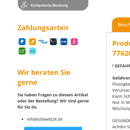
Besc
Zahlungsarten
Prod
7762
! GEFAHR
Wir beraten Sie
Gefahren
gerne
Flüssigk
Verursac
Sie haben Fragen zu diesem Artikel
Kann Sch
oder der Bestellung? Wir sind gerne
Nur in M
für Sie da.
Mischung
info@stilwelt24.de
GESUNDE
Achten S