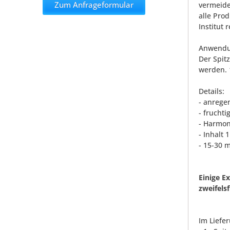
Zum Anfrageformular
vermeide
alle Pro
Institut 
Anwendu
Der Spit
werden. 
Details:
- anrege
- fruchti
- Harmon
- Inhalt 1
- 15-30 
Einige E
zweifels
Im Liefe