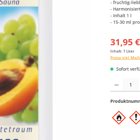
- fruchtig-lieb
- Harmonisie
- Inhalt 1 l
- 15-30 ml pr
31,95 
Inhalt:
1 Liter
Preise inkl. MwS
Sofort verfü
Produkt Anzahl:
Produktnum