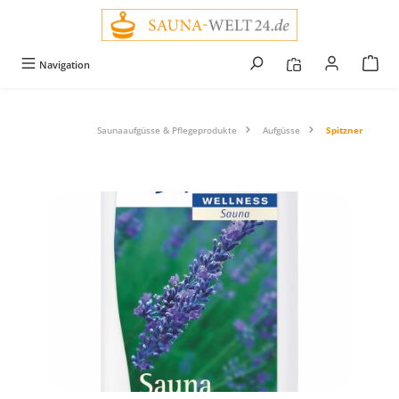
alt springen
Navigation
Saunaaufgüsse & Pflegeprodukte
Aufgüsse
Spitzner
Bildergalerie überspringen