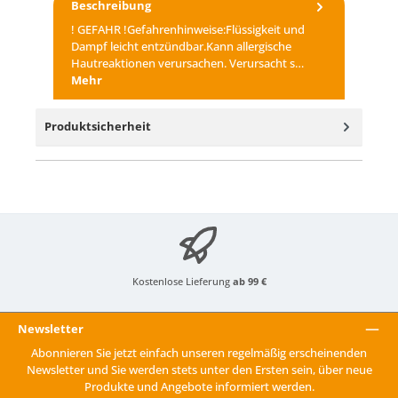
Beschreibung
! GEFAHR !Gefahrenhinweise:Flüssigkeit und
Dampf leicht entzündbar.Kann allergische
Hautreaktionen verursachen. Verursacht s…
Mehr
Produktsicherheit
Kostenlose Lieferung
ab 99 €
Newsletter
Abonnieren Sie jetzt einfach unseren regelmäßig erscheinenden
Newsletter und Sie werden stets unter den Ersten sein, über neue
Produkte und Angebote informiert werden.