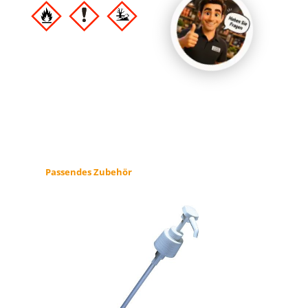
Produktgalerie überspringen
Passendes Zubehör