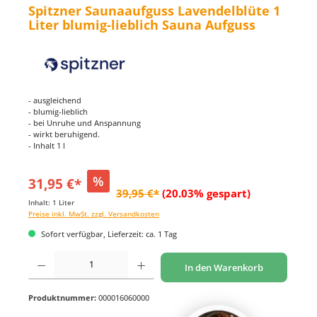
Spitzner Saunaaufguss Lavendelblüte 1
Liter blumig-lieblich Sauna Aufguss
- ausgleichend
- blumig-lieblich
- bei Unruhe und Anspannung
- wirkt beruhigend.
- Inhalt 1 l
%
31,95 €*
39,95 €*
(20.03% gespart)
Inhalt:
1 Liter
Preise inkl. MwSt. zzgl. Versandkosten
Sofort verfügbar, Lieferzeit: ca. 1 Tag
Produkt Anzahl: Gib den gewünschten Wert ein oder benutze die Schaltflächen um di
In den Warenkorb
Produktnummer:
000016060000