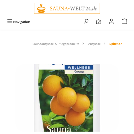
alt springen
Navigation
Saunaaufgüsse & Pflegeprodukte
Aufgüsse
Spitzner
Bildergalerie überspringen