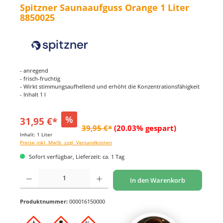
Spitzner Saunaaufguss Orange 1 Liter
8850025
- anregend
- frisch-fruchtig
- Wirkt stimmungsaufhellend und erhöht die Konzentrationsfähigkeit
- Inhalt 1 l
%
31,95 €*
39,95 €*
(20.03% gespart)
Inhalt:
1 Liter
Preise inkl. MwSt. zzgl. Versandkosten
Sofort verfügbar, Lieferzeit: ca. 1 Tag
Produkt Anzahl: Gib den gewünschten Wert ein oder benutze die Schaltflächen um di
In den Warenkorb
Produktnummer:
000016150000