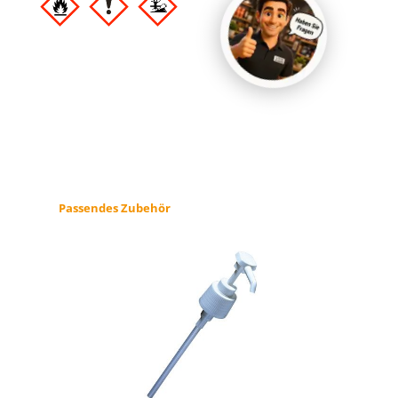
Produktgalerie überspringen
Passendes Zubehör