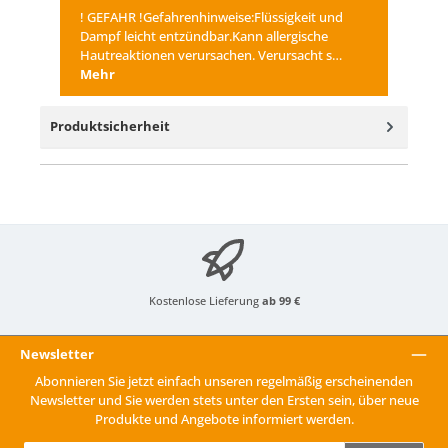
! GEFAHR !Gefahrenhinweise:Flüssigkeit und
Dampf leicht entzündbar.Kann allergische
Hautreaktionen verursachen. Verursacht s…
Mehr
Produktsicherheit
Kostenlose Lieferung
ab 99 €
Newsletter
Abonnieren Sie jetzt einfach unseren regelmäßig erscheinenden
Newsletter und Sie werden stets unter den Ersten sein, über neue
Produkte und Angebote informiert werden.