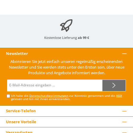
Kostenlose Lieferung
ab 99 €
Newsletter
Abonnieren Sie jetzt einfach unseren regelmäßig erscheinenden
Newsletter und Sie werden stets unter den Ersten sein, über neue
Produkte und Angebote informiert werden.
E-
Mail-
Adresse*
Ich habe die
Datenschutzbestimmungen
zur Kenntnis genommen und die
AGB
gelesen und bin mit ihnen einverstanden.
Service-Telefon
Unsere Vorteile
Versandarten