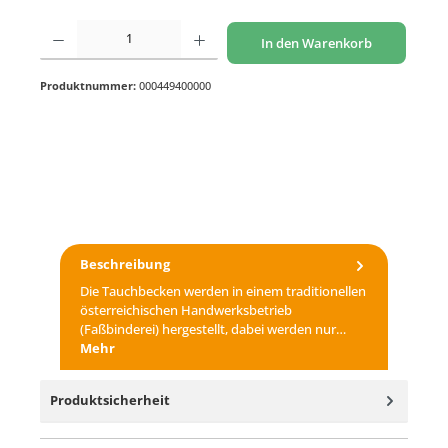
Produkt Anzahl: Gib den gewünschten Wert ein oder benutze die Schaltflächen um di
In den Warenkorb
Produktnummer:
000449400000
Beschreibung
Die Tauchbecken werden in einem traditionellen
österreichischen Handwerksbetrieb
(Faßbinderei) hergestellt, dabei werden nur…
Mehr
Produktsicherheit