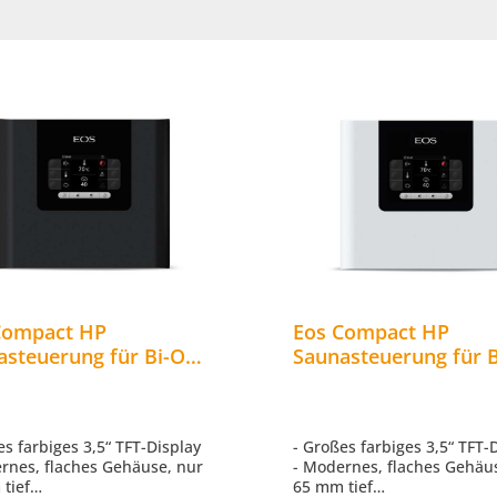
Compact HP
Eos Compact HP
asteuerung für Bi-O
Saunasteuerung für 
aöfen bis 10 kW
Saunaöfen bis 10 kW
azit
es farbiges 3,5“ TFT-Display
- Großes farbiges 3,5“ TFT-
rnes, flaches Gehäuse, nur
- Modernes, flaches Gehäu
tief
65 mm tief