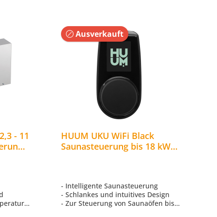
Ausverkauft
,3 - 11
HUUM UKU WiFi Black
erung
Saunasteuerung bis 18 kW
reen
mit App-Steuerung
Saunabedienfeld CLASSIC
- Intelligente Saunasteuerung
ld
- Schlankes und intuitives Design
peratur,
- Zur Steuerung von Saunaöfen bis
18 kW über das Bedienfeld oder