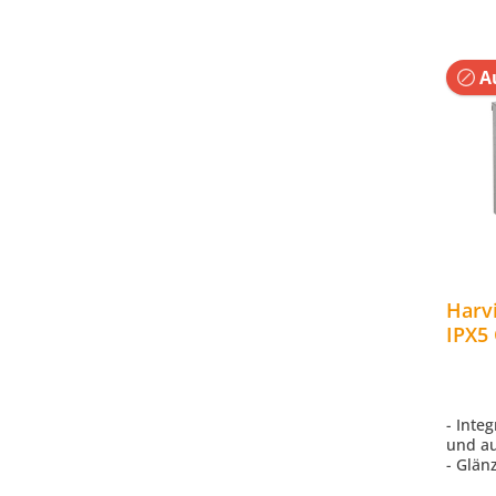
Au
Harv
IPX5
Saun
Touc
- Inte
und a
- Glän
Touchs