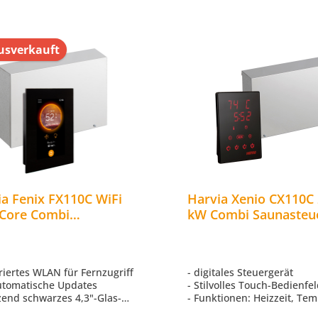
sverkauft
ia Fenix FX110C WiFi
Harvia Xenio CX110C 2
 Core Combi
kW Combi Saunasteu
asteuerung bis 11 kW
Steuergerät Touchsc
hscreen
griertes WLAN für Fernzugriff
- digitales Steuergerät
utomatische Updates
- Stilvolles Touch-Bedienfe
zend schwarzes 4,3"-Glas-
- Funktionen: Heizzeit, Tem
creen mit intuitiver
Beleuchtung, Belüftung