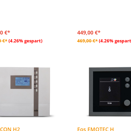
elle Montage, sehr einfache,
- Schnelle Montage, sehr e
ive Bedienung
intuitive Bedienung
reingestellte Benutzerprofile
- 4 voreingestellte Benutzer
hluss für Licht und Lüfter
- Anschluss für Licht und L
0 €*
449,00 €*
In den Warenkorb
In den Warenkor
0 €*
(4.26% gespart)
469,00 €*
(4.26% gespart
ECON H2
Eos EMOTEC H