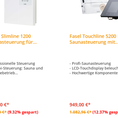
 Slimline 1200
Fasel Touchline 5200 
asteuerung für
Saunasteuerung mit
aöfen mit Verdampfer
Touchpad für Saunaö
iofen bis 9 kW
Verdampfer
oor für Außensauna
essionelle Steuerung
- Profi-Saunasteuerung
i-Steuerung: Sauna und
- LCD-Touchdisplay beleuc
ebetrieb
- Hochwertige Komponent
iell für den Außenbereich
echte Schaltschütze von A
kelt
Siemens
gabe für
- Einfache Bedienung durc
ungstemperatur -20°C bis
übersichtliches Tastenlayo
- Getrennte Bedienebenen 
ltleistung: Saunaofen bis 9 kW
Nutzer und Saunabauer
0 €*
949,00 €*
ampfer bis 3 kW
In den Warenkorb
In den Warenkor
0 €*
(9.32% gespart)
1.082,96 €*
(12.37% gesp