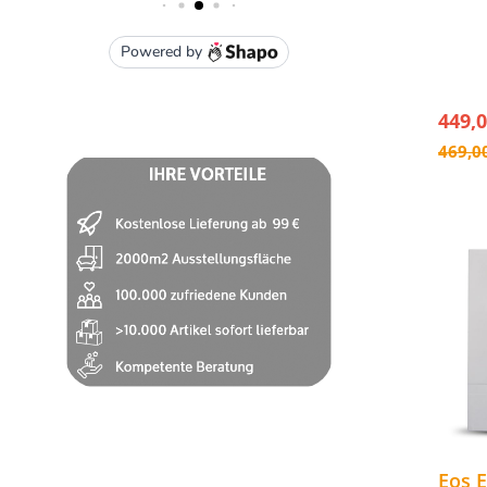
- Schn
intuit
- 4 vo
- Ansc
449,0
469,0
Eos 