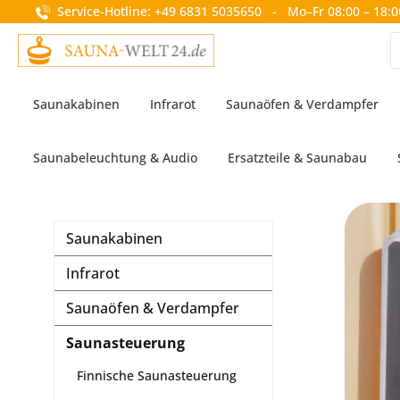
Service-Hotline: +49 6831 5035650 - Mo–Fr 08:00 – 18:0
springen
Zur Hauptnavigation springen
Saunakabinen
Infrarot
Saunaöfen & Verdampfer
Saunabeleuchtung & Audio
Ersatzteile & Saunabau
Saunakabinen
Infrarot
Saunaöfen & Verdampfer
Saunasteuerung
Finnische Saunasteuerung