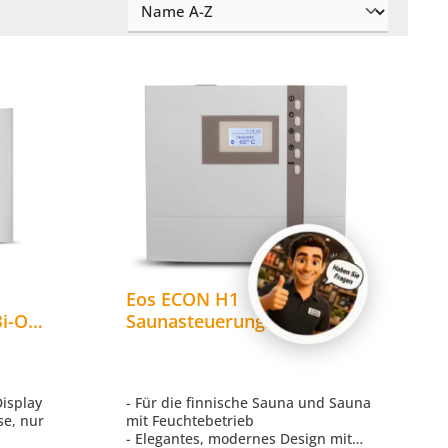
Eos ECON H1
Bi-O
Saunasteuerung
 Weiß
Saunasteuergerät für
finnische und Bi O
Saunaöfen
Display
- Für die finnische Sauna und Sauna
se, nur
mit Feuchtebetrieb
- Elegantes, modernes Design mit