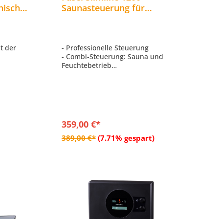
nisch
Saunasteuerung für
rung
Saunaöfen mit Verdampfer
Combiofen bis 9 kW Indoor
t der
- Professionelle Steuerung
- Combi-Steuerung: Sauna und
Feuchtebetrieb
ienteil
- Beleuchtetes Grafik-Display
üführung
- Temperatureinstellung erfolgt in 9
Stufen, zwischen 65-110°C
0 x 25 mm
- Schaltleistung: Saunaofen bis 9 kW
/ Verdampfer bis 3 kW
359,00 €*
b
In den Warenkorb
389,00 €*
(7.71% gespart)