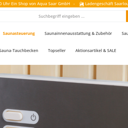
0 Uhr
Ein Shop von Aqua Saar GmbH
-
Ladengeschäft Saarlou
Saunasteuerung
Saunainnenausstattung & Zubehör
Sa
Sauna-Tauchbecken
Topseller
Aktionsartikel & SALE