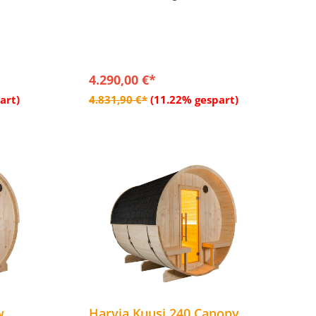
mmbar
- LED Leiste weisslicht, dimmbar
hnitt auf
- Standfüße aus impregnierten Holz
- Inkl. Dacheindeckung – Bitumen-
itumen-
Dachschindel schwarz
4.290,00 €*
b
In den Warenkorb
art)
4.831,90 €*
(11.22% gespart)
w
Harvia Kuusi 240 Canopy