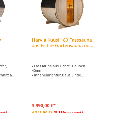
w
Harvia Kuusi 180 Fasssauna
aus Fichte Gartensauna mit
auna
Dacheindeckung Ø 220 x 180
220 x
cm
efer,
- Fasssauna aus Fichte, Dauben
40mm
hnitt auf
- Inneneinrichtung aus Linde
- LED Leiste weisslicht, dimmbar
n
- Standfüße aus impregnierten Holz
mmbar,
- Inkl. Dacheindeckung – Bitumen-
Dachschindel schwarz
itumen-
3.990,00 €*
b
In den Warenkorb
art)
4.343,90 €*
(8.15% gespart)