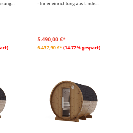
lasung
- Inneneinrichtung aus Linde
- LED Leiste weisslicht, dimmbar,
endielen
760mm
t Glas
- Mit Panorama Halbglas auf der
Rückseite
- Inkl. Dacheindeckung – Bitumen-
Dachschindel schwarz
5.490,00 €*
b
In den Warenkorb
art)
6.437,90 €*
(14.72% gespart)