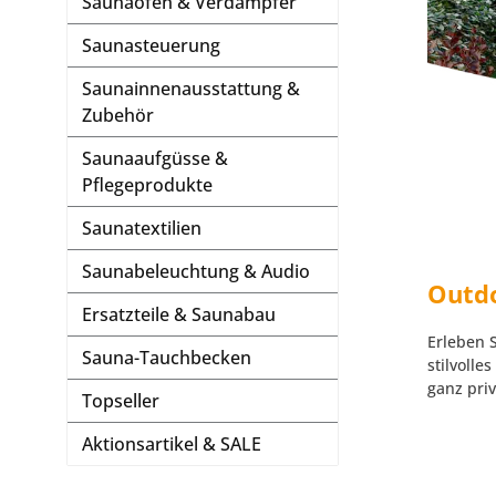
Saunaöfen & Verdampfer
Saunasteuerung
Saunainnenausstattung &
Zubehör
Saunaaufgüsse &
Pflegeprodukte
Saunatextilien
Saunabeleuchtung & Audio
Outdo
Ersatzteile & Saunabau
Erleben 
Sauna-Tauchbecken
stilvoll
ganz pri
Topseller
Aktionsartikel & SALE