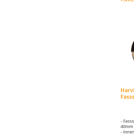
Harv
Fass
Saun
Ø220
- Fass
40mm
- Inne