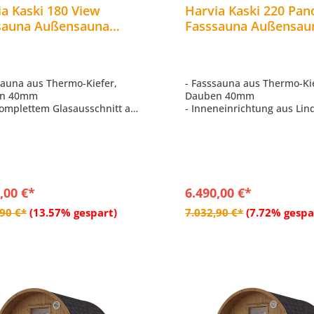
a Kaski 180 View
Harvia Kaski 220 Pa
sauna Außensauna
Fasssauna Außensau
ensauna aus Thermo-
Thermo-Kiefer Ø 220 
r Ø 220 x 180 cm
cm
sauna aus Thermo-Kiefer,
- Fasssauna aus Thermo-Ki
n 40mm
Dauben 40mm
komplettem Glasausschnitt auf
- Inneneinrichtung aus Lin
ckseite
- LED Leiste weisslicht, di
neinrichtung aus Linde
760mm
Leiste weisslicht, dimmbar,
- Mit Panorama Halbglas a
m
Rückseite
. Dacheindeckung – Bitumen-
- Inkl. Dacheindeckung – B
hindel schwarz
Dachschindel schwarz
,00 €*
6.490,00 €*
In den Warenkorb
In den Warenkor
,90 €*
(13.57% gespart)
7.032,90 €*
(7.72% gespa