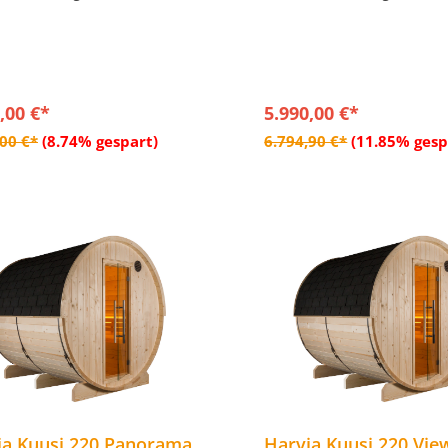
Leiste weisslicht, dimmbar
- LED Leiste weisslicht, di
Panorama Halbglas auf der
- Mit komplettem Glasaussc
eite
der Rückseite
. Dacheindeckung – Bitumen-
- Inkl. Dacheindeckung – B
hindel schwarz
Dachschindel schwarz
,00 €*
5.990,00 €*
In den Warenkorb
In den Warenkor
,00 €*
(8.74% gespart)
6.794,90 €*
(11.85% gesp
ia Kuusi 220 Panorama
Harvia Kuusi 220 Vie