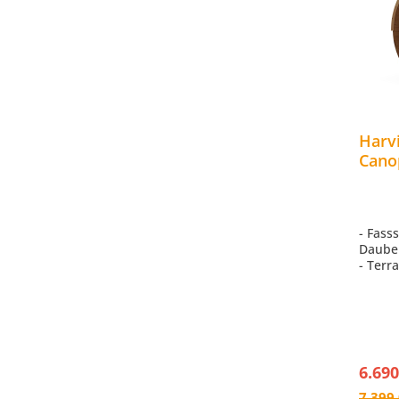
Harv
Cano
Auße
Kiefe
- Fass
Daube
- Terr
- LED 
760m
- Mit 
Rücks
- Inkl
Dachsc
6.690
7.399