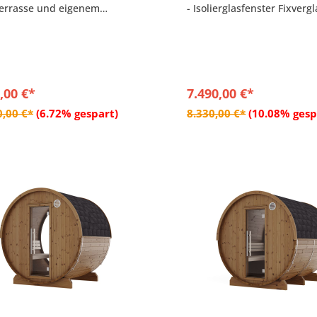
Terrasse und eigenem
- Isolierglasfenster Fixverg
um
(1587 x 506 x 16 mm)
ndrahmen imprägniert
- Fußboden mit 19 mm Bod
boden mit 19 mm Bodendielen
- Versperrbare Holztüre mi
 Dachpappe und
außen
igungsmaterial
- Mit Dachpappe und
Befestigungsmaterial
,00 €*
7.490,00 €*
In den Warenkorb
In den Warenkor
0,00 €*
(6.72% gespart)
8.330,00 €*
(10.08% gesp