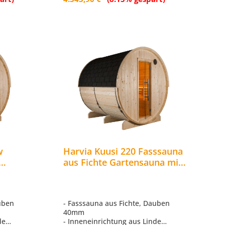
w
Harvia Kuusi 220 Fasssauna
aus Fichte Gartensauna mit
na
Dacheindeckung Ø 220 x 220
cm
auben
- Fasssauna aus Fichte, Dauben
40mm
de
- Inneneinrichtung aus Linde