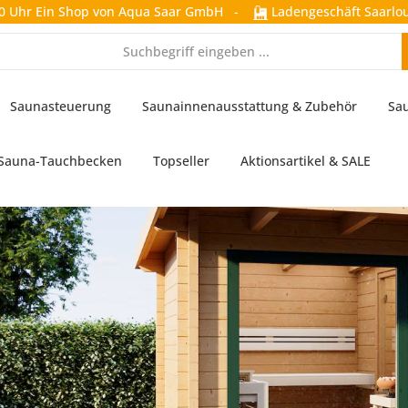
0 Uhr
Ein Shop von Aqua Saar GmbH
-
Ladengeschäft Saarlou
Saunasteuerung
Saunainnenausstattung & Zubehör
Sa
Sauna-Tauchbecken
Topseller
Aktionsartikel & SALE