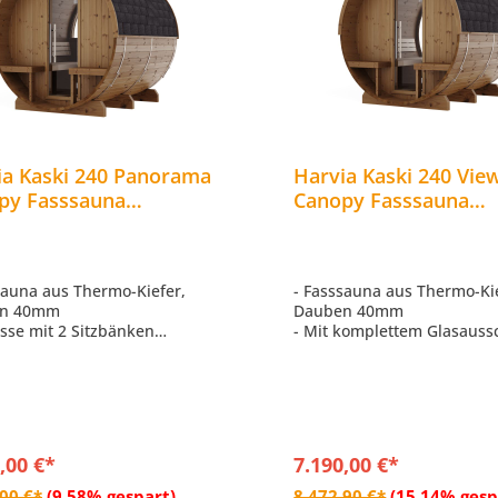
ia Kaski 240 Panorama
Harvia Kaski 240 Vie
py Fasssauna
Canopy Fasssauna
nsauna aus Thermo-
Außensauna Gartens
r Ø 220 x 240 cm
aus Thermo-Kiefer Ø 
240 cm
sauna aus Thermo-Kiefer,
- Fasssauna aus Thermo-Ki
n 40mm
Dauben 40mm
asse mit 2 Sitzbänken
- Mit komplettem Glasaussc
Leiste weisslicht, dimmbar,
der Rückseite
m
- Terrasse mit 2 Sitzbänke
Panorama Halbglas auf der
- LED Leiste weisslicht, di
eite
760mm
. Dacheindeckung – Bitumen-
- Inkl. Dacheindeckung – B
hindel schwarz
Dachschindel schwarz
,00 €*
7.190,00 €*
In den Warenkorb
In den Warenkor
,00 €*
(9.58% gespart)
8.472,90 €*
(15.14% gesp