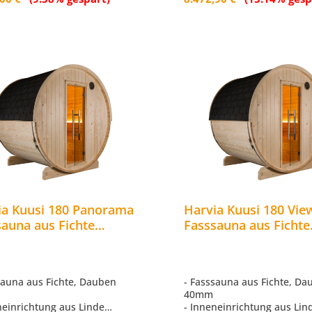
ia Kuusi 180 Panorama
Harvia Kuusi 180 Vie
sauna aus Fichte
Fasssauna aus Fichte
afass Gartensauna
Saunafass Gartensau
x180cm
Ø220x180cm
sauna aus Fichte, Dauben
- Fasssauna aus Fichte, D
40mm
neinrichtung aus Linde
- Inneneinrichtung aus Lin