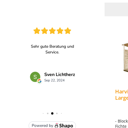
Harv
Larg
Mass
459x
- Bloc
Fichte