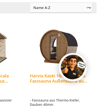
Scala
Harvia Kaski 180 Panorama
us
Fasssauna Außensauna aus
a.
Thermo-Kiefer Ø 220 x 180
cm
assiver
- Fasssauna aus Thermo-Kiefer,
Dauben 40mm