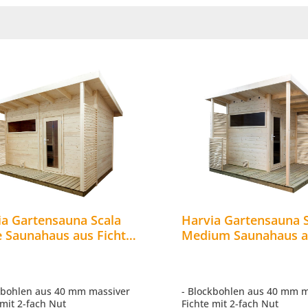
ia Gartensauna Scala
Harvia Gartensauna 
e Saunahaus aus Fichte
Medium Saunahaus a
ivsauna ca.
Fichte Massivsauna c
313x272 cm
344x313x270 cm
kbohlen aus 40 mm massiver
- Blockbohlen aus 40 mm m
 mit 2-fach Nut
Fichte mit 2-fach Nut