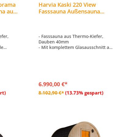
norama
Harvia Kaski 220 View
na aus
Fasssauna Außensauna
x 220
Gartensauna aus Thermo-
Kiefer Ø 220 x 220 cm
efer,
- Fasssauna aus Thermo-Kiefer,
Dauben 40mm
de
- Mit komplettem Glasausschnitt auf
mmbar,
der Rückseite
- Inneneinrichtung aus Linde
uf der
- LED Leiste weisslicht, dimmbar,
760mm
itumen-
- Inkl. Dacheindeckung – Bitumen-
Dachschindel schwarz
6.990,00 €*
b
In den Warenkorb
rt)
8.102,90 €*
(13.73% gespart)