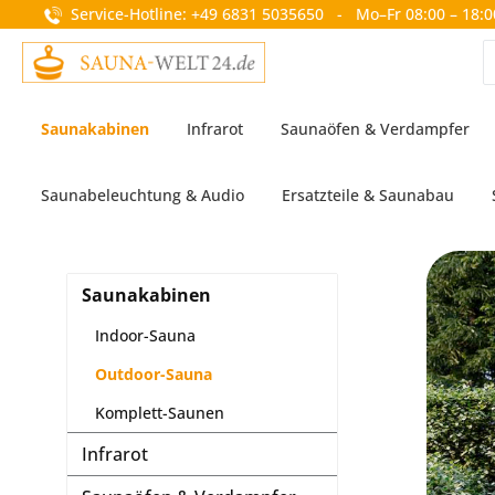
Service-Hotline: +49 6831 5035650 - Mo–Fr 08:00 – 18:0
springen
Zur Hauptnavigation springen
Saunakabinen
Infrarot
Saunaöfen & Verdampfer
Saunabeleuchtung & Audio
Ersatzteile & Saunabau
Saunakabinen
Indoor-Sauna
Outdoor-Sauna
Komplett-Saunen
Infrarot