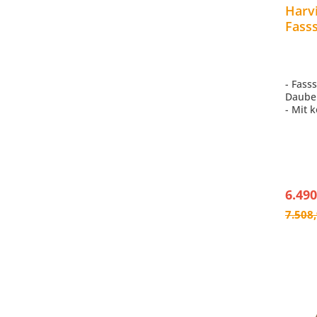
Harvi
Fass
Gart
Kiefe
- Fass
Daube
- Mit 
der Rü
- Inne
- LED 
760m
- Inkl
Dachsc
6.490
7.508