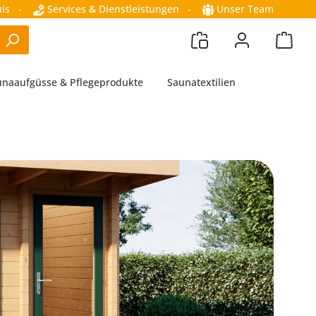
is
-
Services & Dienstleistungen
-
Unser Team
unaaufgüsse & Pflegeprodukte
Saunatextilien