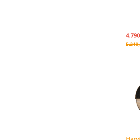
- LED 
- Mit 
Rücks
- Inkl
Dachsc
4.790
5.249
Harv