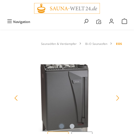
alt springen
Navigation
Saunaöfen & Verdampfer
Bi-O Saunaofen
EOS
Bildergalerie überspringen