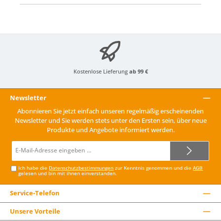
Kostenlose Lieferung
ab 99 €
Newsletter
Abonnieren Sie jetzt einfach unseren regelmäßig erscheinenden
Newsletter und Sie werden stets unter den Ersten sein, über neue
Produkte und Angebote informiert werden.
E-
Mail-
Adresse*
Ich habe die
Datenschutzbestimmungen
zur Kenntnis genommen und die
AGB
gelesen und bin mit ihnen einverstanden.
Service-Telefon
Unsere Vorteile