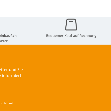
inkauf.ch
Bequemer Kauf auf Rechnung
etzt!
tter und Sie
 informiert
nd bin mit