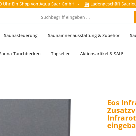
0 Uhr
Ein Shop von Aqua Saar GmbH
-
Ladengeschäft Saarlou
Saunasteuerung
Saunainnenausstattung & Zubehör
Sa
Sauna-Tauchbecken
Topseller
Aktionsartikel & SALE
Eos Inf
Zusatzv
Infraro
eingeba