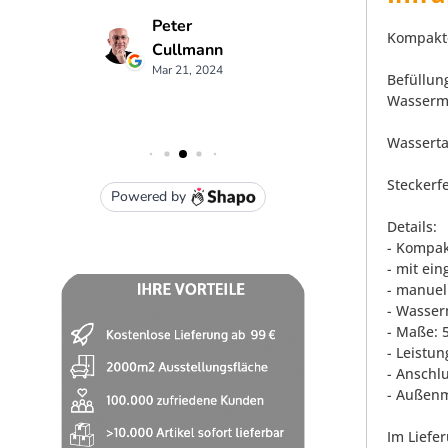
Kompakte
Befüllun
Wasserm
Wassertan
Steckerf
Details:
- Kompak
- mit ei
- manuel
- Wasse
- Maße: 
- Leistun
- Anschl
- Außenm
Im Liefe