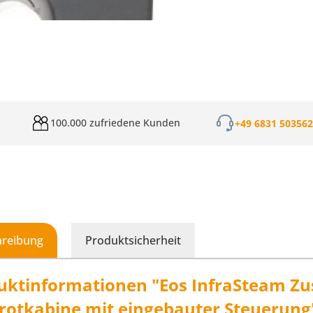
100.000 zufriedene Kunden
+49 6831 50356
hreibung
Produktsicherheit
uktinformationen "Eos InfraSteam Zu
arotkabine mit eingebauter Steuerung