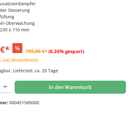
Zusatzverdampfer
uter Steuerung
füllung
gel-Überwachung
 230 x 110 mm
 €*
%
799,00 €*
(6.26% gespart)
t. zzgl. Versandkosten
gbar, Lieferzeit: ca. 20 Tage
 Gib den gewünschten Wert ein oder benutze die Schaltflächen um die Anzahl
In den Warenkorb
mer:
000451500000