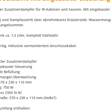
r Zusatzverdampfer für IR-Kabinen und Saunen. MIt eingebauter S
g und Dampfaustritt über abnehmbares Kräutersieb. Wassermang
angelsummer.
k ca. 1,5 Liter, komplett Edelstahl.
ertig, inklusive vormontiertem Anschlusskabel.
ter Zusatzverdampfer
ngebauter Steuerung
le Befüllung
rmangel-Überwachung
570 x 230 x 110 mm
g: 750 W
uss 230V N AC
aße: 570 x 230 x 110 mm (HxBxT)
rumfang enthalten: