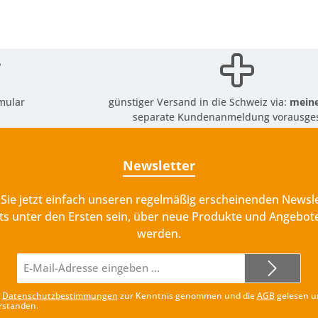
mular
günstiger Versand in die Schweiz via:
meine
separate Kundenanmeldung vorausges
Newsletter
Sie jetzt einfach unseren regelmäßig erscheinenden Newsle
ts unter den Ersten sein, über neue Produkte und Angebote
werden.
E-
Mail-
Adresse*
e
Datenschutzbestimmungen
zur Kenntnis genommen und die
AGB
gelesen u
rstanden.