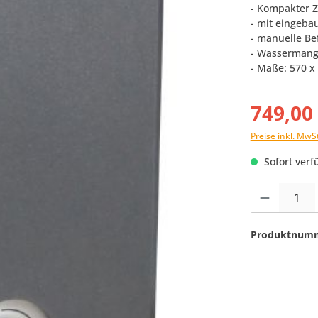
- Kompakter 
- mit eingeba
- manuelle Be
- Wasserman
- Maße: 570 x
749,00
Preise inkl. MwS
Sofort verfü
Produkt Anzahl:
Produktnum