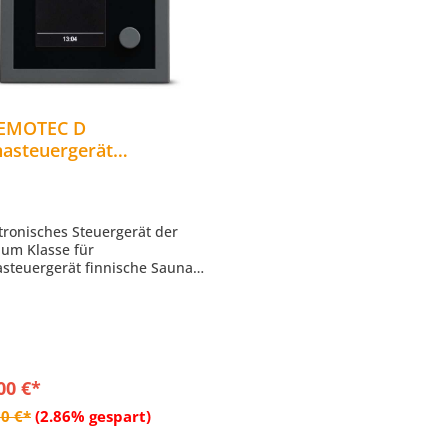
 EMOTEC D
asteuergerät
asteuerung für
ische Sauna Scharz
ktronisches Steuergerät der
um Klasse für
steuergerät finnische Sauna
arates, kompaktes Bedienteil
-Farbdisplay mit Menüführung
 Sprachen
e Bedienteil: 127 x 30 x 25
be: anthrazit/schwarz
00 €*
In den Warenkorb
0 €*
(2.86% gespart)