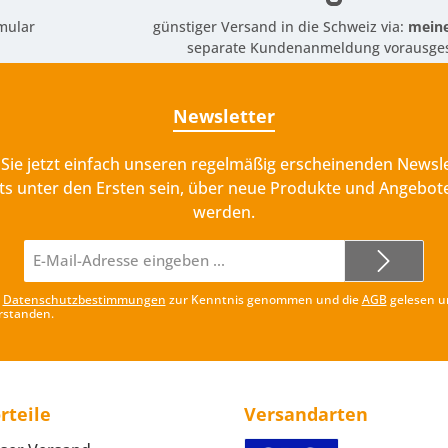
mular
günstiger Versand in die Schweiz via:
meine
separate Kundenanmeldung vorausges
Newsletter
Sie jetzt einfach unseren regelmäßig erscheinenden Newsle
ts unter den Ersten sein, über neue Produkte und Angebote
werden.
E-
Mail-
Adresse*
e
Datenschutzbestimmungen
zur Kenntnis genommen und die
AGB
gelesen u
rstanden.
rteile
Versandarten