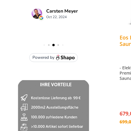
Eos
Saun
Saun
finn
- Ele
Premi
Sauna
- Sep
- TFT
in 18
- Maß
mm
- Far
679,
699,0