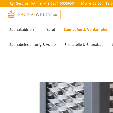
Service-Hotline: +49 6831 5035650 - Mo–Fr 08:00 – 18:0
springen
Zur Hauptnavigation springen
Saunakabinen
Infrarot
Saunaöfen & Verdampfer
Saunabeleuchtung & Audio
Ersatzteile & Saunabau
Bildergalerie überspringen