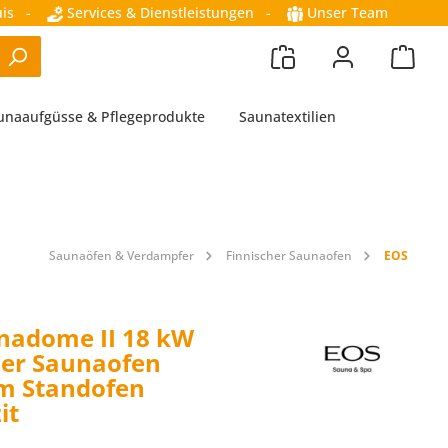
is
-
Services & Dienstleistungen
-
Unser Team
unaaufgüsse & Pflegeprodukte
Saunatextilien
Saunaöfen & Verdampfer
Finnischer Saunaofen
EOS
nadome II 18 kW
her Saunaofen
m Standofen
it