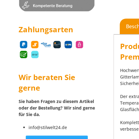
Besc
Zahlungsarten
Prod
Prem
Hochwert
Wir beraten Sie
Gitterlam
Sicherhe
gerne
Der extr
Sie haben Fragen zu diesem Artikel
Temperat
oder der Bestellung? Wir sind gerne
Glasfläc
für Sie da.
Komplett 
info@stilwelt24.de
verbesse