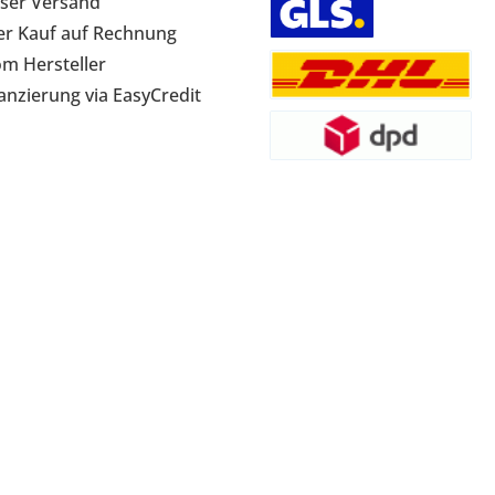
ser Versand
r Kauf auf Rechnung
om Hersteller
anzierung via EasyCredit