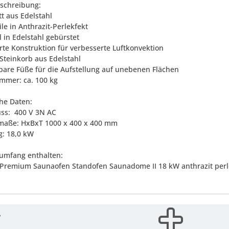
eschreibung:
tt aus Edelstahl
ile in Anthrazit-Perlekfekt
l in Edelstahl gebürstet
erte Konstruktion für verbesserte Luftkonvektion
 Steinkorb aus Edelstahl
llbare Füße für die Aufstellung auf unebenen Flächen
ammer: ca. 100 kg
he Daten:
uss: 400 V 3N AC
maße: HxBxT 1000 x 400 x 400 mm
g: 18,0 kW
rumfang enthalten:
s Premium Saunaofen Standofen Saunadome II 18 kW anthrazit perl