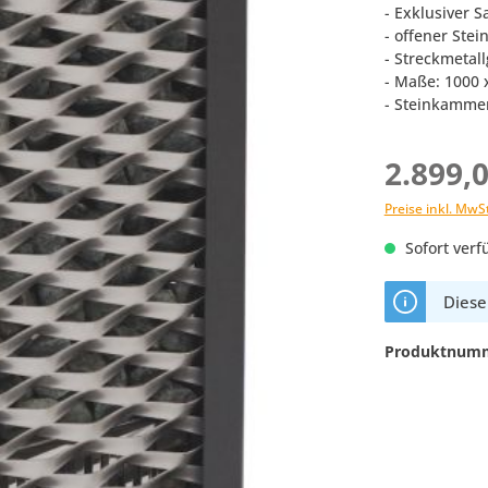
- Exklusiver 
- offener Stei
- Streckmetall
- Maße: 1000 
- Steinkammer
2.899,
Preise inkl. MwS
Sofort verfü
Dieser
Produktnum