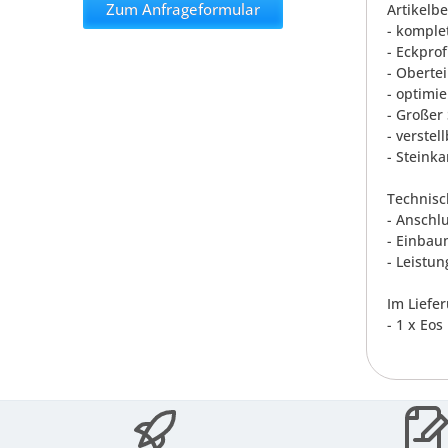
Zum Anfrageformular
Artikelb
- komple
- Eckprof
- Obertei
- optimi
- Großer
- verste
- Steink
Technisc
- Anschl
- Einbau
- Leistun
Im Liefe
- 1 x Eo