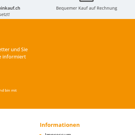
inkauf.ch
Bequemer Kauf auf Rechnung
etzt!
tter und Sie
 informiert
nd bin mit
Informationen