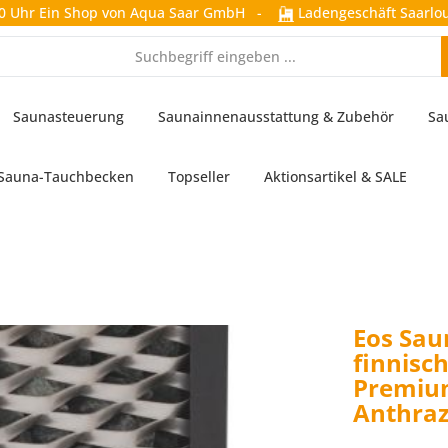
0 Uhr
Ein Shop von Aqua Saar GmbH
-
Ladengeschäft Saarlou
Saunasteuerung
Saunainnenausstattung & Zubehör
Sa
Sauna-Tauchbecken
Topseller
Aktionsartikel & SALE
Eos Sau
finnisc
Premiu
Anthraz