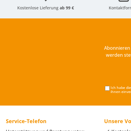
Kostenlose Lieferung
ab 99 €
Kontaktfor
Abonnieren 
werden ste
Ich habe di
ihnen einve
Service-Telefon
Unsere Vo