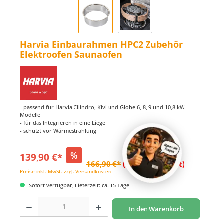
Harvia Einbaurahmen HPC2 Zubehör
Elektroofen Saunaofen
- passend für Harvia Cilindro, Kivi und Globe 6, 8, 9 und 10,8 kW
Modelle
- für das Integrieren in eine Liege
- schützt vor Wärmestrahlung
%
139,90 €*
166,90 €*
(16.18% gespart)
Preise inkl. MwSt. zzgl. Versandkosten
Sofort verfügbar, Lieferzeit: ca. 15 Tage
Produkt Anzahl: Gib den gewünschten Wert ein oder benutze die Schaltflächen um di
In den Warenkorb