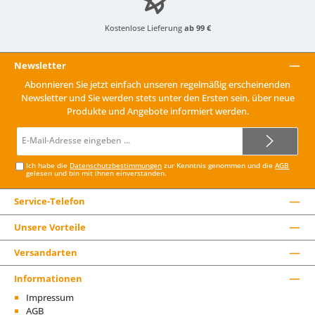
Kostenlose Lieferung
ab 99 €
Newsletter
Abonnieren Sie jetzt einfach unseren regelmäßig erscheinenden
Newsletter und Sie werden stets unter den Ersten sein, über neue
Produkte und Angebote informiert werden.
E-
Mail-
Adresse*
Ich habe die
Datenschutzbestimmungen
zur Kenntnis genommen und die
AGB
gelesen und bin mit ihnen einverstanden.
Service-Telefon
Unsere Vorteile
Versandarten
Informationen
Impressum
AGB