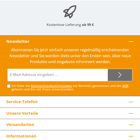
Kostenlose Lieferung
ab 99 €
Newsletter
Abonnieren Sie jetzt einfach unseren regelmäßig erscheinenden
Newsletter und Sie werden stets unter den Ersten sein, über neue
Produkte und Angebote informiert werden.
E-
Mail-
Adresse*
Ich habe die
Datenschutzbestimmungen
zur Kenntnis genommen und die
AGB
gelesen und bin mit ihnen einverstanden.
Service-Telefon
Unsere Vorteile
Versandarten
Informationen