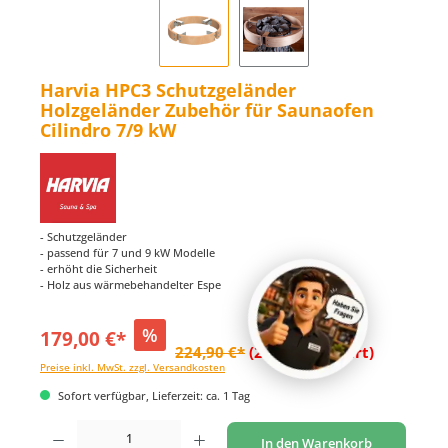
Harvia HPC3 Schutzgeländer
Holzgeländer Zubehör für Saunaofen
Cilindro 7/9 kW
- Schutzgeländer
- passend für 7 und 9 kW Modelle
- erhöht die Sicherheit
- Holz aus wärmebehandelter Espe
%
179,00 €*
224,90 €*
(20.41% gespart)
Preise inkl. MwSt. zzgl. Versandkosten
Sofort verfügbar, Lieferzeit: ca. 1 Tag
Produkt Anzahl: Gib den gewünschten Wert ein oder benutze die Schaltflächen um di
In den Warenkorb