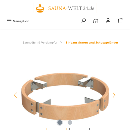
alt springen
Navigation
Saunaöfen & Verdampfer
Einbaurahmen und Schutzgeländer
Bildergalerie überspringen