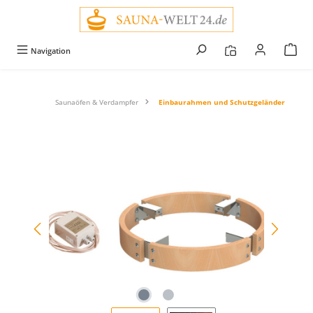
alt springen
Navigation
Saunaöfen & Verdampfer
Einbaurahmen und Schutzgeländer
Bildergalerie überspringen