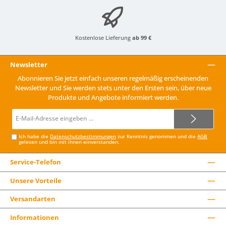
Kostenlose Lieferung
ab 99 €
Newsletter
Abonnieren Sie jetzt einfach unseren regelmäßig erscheinenden
Newsletter und Sie werden stets unter den Ersten sein, über neue
Produkte und Angebote informiert werden.
E-
Mail-
Adresse*
Ich habe die
Datenschutzbestimmungen
zur Kenntnis genommen und die
AGB
gelesen und bin mit ihnen einverstanden.
Service-Telefon
Unsere Vorteile
Versandarten
Informationen