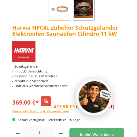
Harvia HPC4L Zubehör Schutzgeländer
Elektroofen Saunaofen Cilindro 11 kW
- Schutzgeländer
- mit LED Beleuchtung
- passend für 11 kW Modelle
- erhöht die Sicherheit
- Holz aus wärmebehandelter Espe
%
369,00 €*
427,90 €*
(13.76% gespart)
Preise inkl. MwSt. zzgl. Versandkosten
Sofort verfügbar, Lieferzeit: ca. 15 Tage
Produkt Anzahl: Gib den gewünschten Wert ein oder benutze die Schaltflächen um di
In den Warenkorb