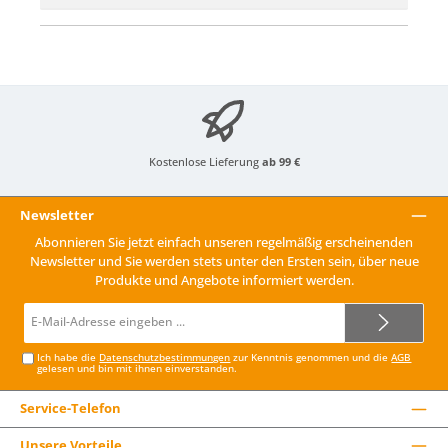
Kostenlose Lieferung
ab 99 €
Newsletter
Abonnieren Sie jetzt einfach unseren regelmäßig erscheinenden
Newsletter und Sie werden stets unter den Ersten sein, über neue
Produkte und Angebote informiert werden.
E-
Mail-
Adresse*
Ich habe die
Datenschutzbestimmungen
zur Kenntnis genommen und die
AGB
gelesen und bin mit ihnen einverstanden.
Service-Telefon
Unsere Vorteile