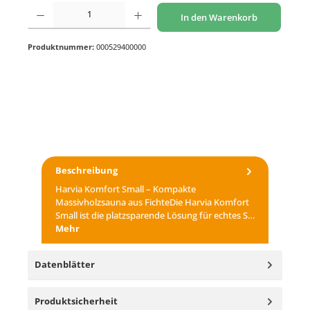
Produkt Anzahl: Gib den gewünschten Wert ein oder benutze die Schaltflächen um di
In den Warenkorb
Produktnummer:
000529400000
Beschreibung
Harvia Komfort Small – Kompakte
Massivholzsauna aus FichteDie Harvia Komfort
Small ist die platzsparende Lösung für echtes S…
Mehr
Datenblätter
Produktsicherheit