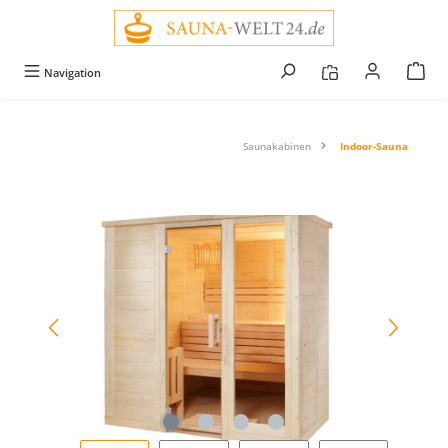
alt springen
Navigation
Saunakabinen
Indoor-Sauna
Bildergalerie überspringen