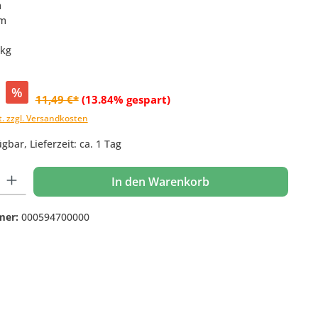
m
cm
 kg
%
11,49 €*
(13.84% gespart)
t. zzgl. Versandkosten
gbar, Lieferzeit: ca. 1 Tag
 Gib den gewünschten Wert ein oder benutze die Schaltflächen um die Anzahl
In den Warenkorb
mer:
000594700000