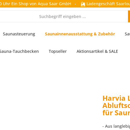
0 Uhr
Ein Shop von Aqua Saar GmbH
-
Ladengeschäft Saarlou
Saunasteuerung
Saunainnenausstattung & Zubehör
Sa
Sauna-Tauchbecken
Topseller
Aktionsartikel & SALE
Harvia 
Ablufts
für Sau
- Aus langleb