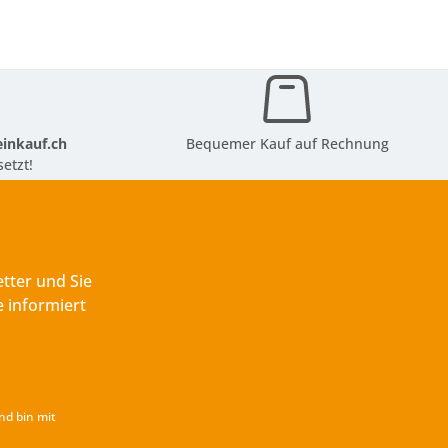
inkauf.ch
Bequemer Kauf auf Rechnung
etzt!
tter und Sie
 informiert
nd bin mit