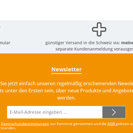
mular
günstiger Versand in die Schweiz via:
meine
separate Kundenanmeldung vorausges
Newsletter
Sie jetzt einfach unseren regelmäßig erscheinenden Newsle
ts unter den Ersten sein, über neue Produkte und Angebote
werden.
E-
Mail-
Adresse*
e
Datenschutzbestimmungen
zur Kenntnis genommen und die
AGB
gelesen u
rstanden.