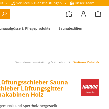
is
-
Services & Dienstleistungen
-
Unser Team
unaaufgüsse & Pflegeprodukte
Saunatextilien
Saunainnenausstattung & Zubehör
Weiteres Zubehör
Lüftungsschieber Sauna
chieber Lüftungsgitter
nakabinen Holz
igem Holz und Sperrholz hergestellt