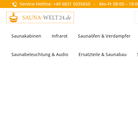
Service-Hotline: +49 6831 5035650 - Mo–Fr 08:00 – 18:0
springen
Zur Hauptnavigation springen
Saunakabinen
Infrarot
Saunaöfen & Verdampfer
Saunabeleuchtung & Audio
Ersatzteile & Saunabau
Bildergalerie überspringen