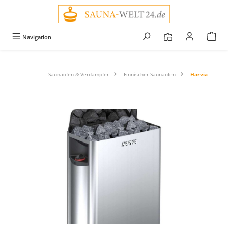
alt springen
Navigation
Saunaöfen & Verdampfer
Finnischer Saunaofen
Harvia
Bildergalerie überspringen