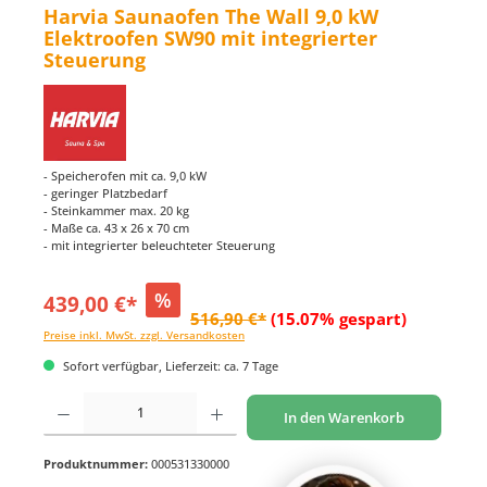
Harvia Saunaofen The Wall 9,0 kW
Elektroofen SW90 mit integrierter
Steuerung
- Speicherofen mit ca. 9,0 kW
- geringer Platzbedarf
- Steinkammer max. 20 kg
- Maße ca. 43 x 26 x 70 cm
- mit integrierter beleuchteter Steuerung
%
439,00 €*
516,90 €*
(15.07% gespart)
Preise inkl. MwSt. zzgl. Versandkosten
Sofort verfügbar, Lieferzeit: ca. 7 Tage
Produkt Anzahl: Gib den gewünschten Wert ein oder benutze die Schaltflächen um di
In den Warenkorb
Produktnummer:
000531330000