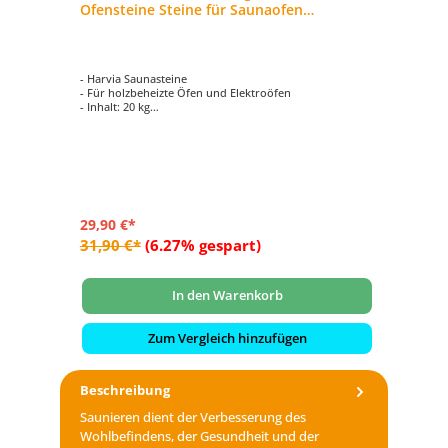
Ofensteine Steine für Saunaofen
Wa
Elektroofen AC3000
- Harvia Saunasteine
- E
- Für holzbeheizte Öfen und Elektroöfen
- S
- Inhalt: 20 kg
- 
- ideale Größe
- 
- Größe pro Stein ca. 5-10 cm
29,90 €*
79
31,90 €*
(6.27% gespart)
96
In den Warenkorb
Zum Vergleich hinzufügen
Beschreibung
Saunieren dient der Verbesserung des
Wohlbefindens, der Gesundheit und der