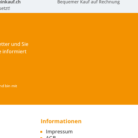
inkauf.ch
Bequemer Kauf auf Rechnung
etzt!
tter und Sie
 informiert
nd bin mit
Informationen
Impressum