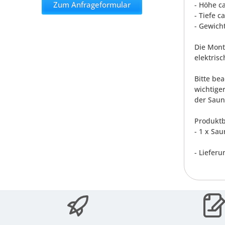
Zum Anfrageformular
- Höhe c
- Tiefe c
- Gewicht
Die Monta
elektris
Bitte be
wichtige
der Sauna
Produktb
- 1 x Sa
- Lieferu