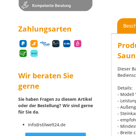
Besc
Zahlungsarten
Prod
Saun
Dieser B
Wir beraten Sie
Bediensc
gerne
Details:
- Modell
Sie haben Fragen zu diesem Artikel
- Leistun
oder der Bestellung? Wir sind gerne
- Außeng
für Sie da.
- Steink
- empfoh
info@stilwelt24.de
- Mindes
- Breite 