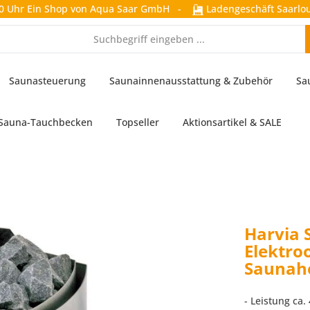
0 Uhr
Ein Shop von Aqua Saar GmbH
-
Ladengeschäft Saarlou
Saunasteuerung
Saunainnenausstattung & Zubehör
Sa
Sauna-Tauchbecken
Topseller
Aktionsartikel & SALE
Harvia 
Elektro
Saunahe
- Leistung ca.