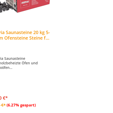
ia Saunasteine 20 kg 5-
m Ofensteine Steine für
aofen Elektroofen
000
via Saunasteine
 holzbeheizte Öfen und
roöfen
lt: 20 kg
ale Größe
ße pro Stein ca. 5-10 cm
0 €*
In den Warenkorb
 €*
(6.27% gespart)