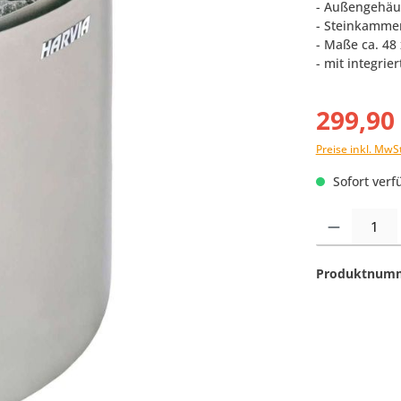
- Außengehäus
- Steinkammer
- Maße ca. 48
- mit integrie
299,90
Preise inkl. MwS
Sofort verfü
Produkt Anzahl:
Produktnum