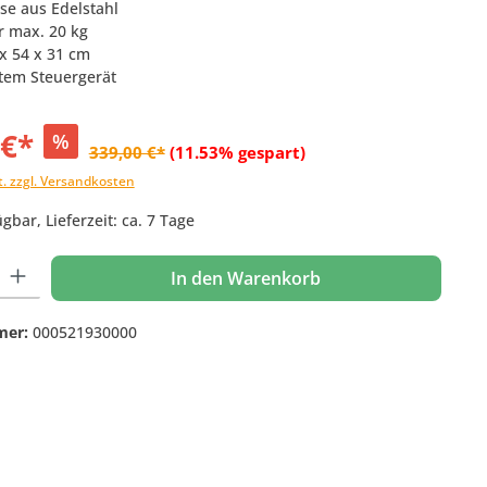
e aus Edelstahl
 max. 20 kg
 x 54 x 31 cm
rtem Steuergerät
 €*
%
339,00 €*
(11.53% gespart)
t. zzgl. Versandkosten
gbar, Lieferzeit: ca. 7 Tage
 Gib den gewünschten Wert ein oder benutze die Schaltflächen um die Anzahl
In den Warenkorb
mer:
000521930000