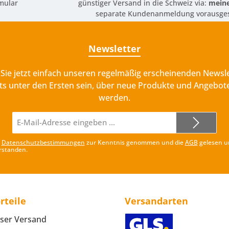
mular
günstiger Versand in die Schweiz via:
meine
separate Kundenanmeldung vorausges
Newsletter
Sie jetzt einfach unseren regelmäßig erscheinenden Newsle
ts unter den Ersten sein, über neue Produkte und Angebote
werden.
E-
Mail-
Adresse*
e
Datenschutzbestimmungen
zur Kenntnis genommen und die
AGB
gelesen u
rstanden.
rteile
Versandarten
ser Versand