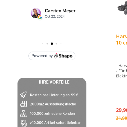
Harv
10 c
Saun
AC3
- Har
- Für
Elekt
- Inha
- ide
- Grö
29,9
31,90