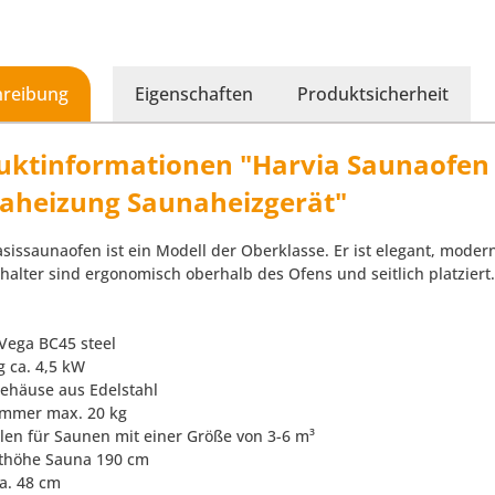
hreibung
Eigenschaften
Produktsicherheit
uktinformationen "Harvia Saunaofen 
aheizung Saunaheizgerät"
asissaunaofen ist ein Modell der Oberklasse. Er ist elegant, moder
halter sind ergonomisch oberhalb des Ofens und seitlich platziert.
 Vega BC45 steel
g ca. 4,5 kW
ehäuse aus Edelstahl
ammer max. 20 kg
len für Saunen mit einer Größe von 3-6 m³
thöhe Sauna 190 cm
ca. 48 cm