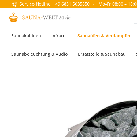
Service-Hotline: +49 6831 5035650 - Mo–Fr 08:00 – 18:0
springen
Zur Hauptnavigation springen
Saunakabinen
Infrarot
Saunaöfen & Verdampfer
Saunabeleuchtung & Audio
Ersatzteile & Saunabau
Bildergalerie überspringen