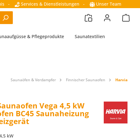
is
-
Services & Dienstleistungen
-
Unser Team
unaaufgüsse & Pflegeprodukte
Saunatextilien
Saunaöfen & Verdampfer
Finnischer Saunaofen
Harvia
Saunaofen Vega 4,5 kW
ofen BC45 Saunaheizung
izgerät
 4,5 kW