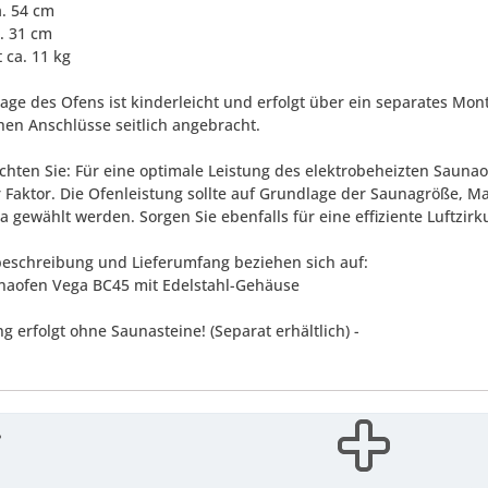
a. 54 cm
a. 31 cm
 ca. 11 kg
ge des Ofens ist kinderleicht und erfolgt über ein separates Montag
chen Anschlüsse seitlich angebracht.
achten Sie: Für eine optimale Leistung des elektrobeheizten Saun
r Faktor. Die Ofenleistung sollte auf Grundlage der Saunagröße, M
 gewählt werden. Sorgen Sie ebenfalls für eine effiziente Luftzirku
eschreibung und Lieferumfang beziehen sich auf:
unaofen Vega BC45 mit Edelstahl-Gehäuse
ng erfolgt ohne Saunasteine! (Separat erhältlich) -