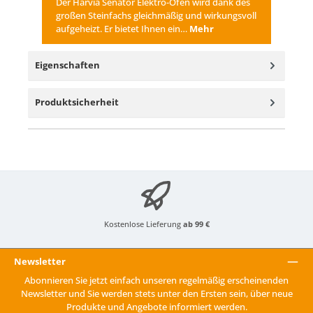
Der Harvia Senator Elektro-Ofen wird dank des
großen Steinfachs gleichmäßig und wirkungsvoll
aufgeheizt. Er bietet Ihnen ein…
Mehr
Eigenschaften
Produktsicherheit
Kostenlose Lieferung
ab 99 €
Newsletter
Abonnieren Sie jetzt einfach unseren regelmäßig erscheinenden
Newsletter und Sie werden stets unter den Ersten sein, über neue
Produkte und Angebote informiert werden.