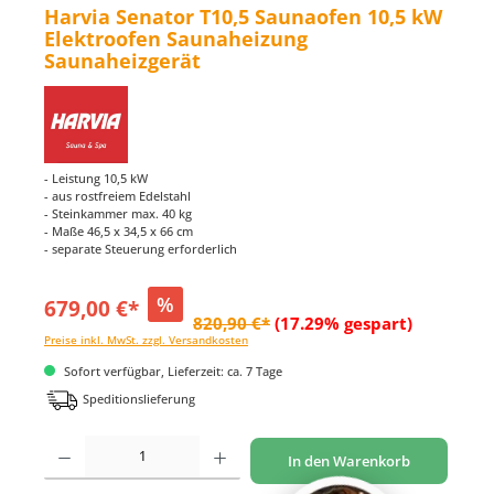
Harvia Senator T10,5 Saunaofen 10,5 kW
Elektroofen Saunaheizung
Saunaheizgerät
- Leistung 10,5 kW
- aus rostfreiem Edelstahl
- Steinkammer max. 40 kg
- Maße 46,5 x 34,5 x 66 cm
- separate Steuerung erforderlich
%
679,00 €*
820,90 €*
(17.29% gespart)
Preise inkl. MwSt. zzgl. Versandkosten
Sofort verfügbar, Lieferzeit: ca. 7 Tage
Speditionslieferung
Produkt Anzahl: Gib den gewünschten Wert ein oder benutze die Schaltflächen um di
In den Warenkorb