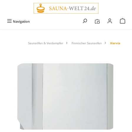
alt springen
Navigation
Saunaöfen & Verdampfer
Finnischer Saunaofen
Harvia
Bildergalerie überspringen