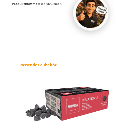
Produktnummer:
000565230000
Produktgalerie überspringen
Passendes Zubehör