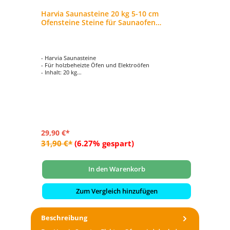
Harvia Saunasteine 20 kg 5-10 cm
Ofensteine Steine für Saunaofen
Elektroofen AC3000
- Harvia Saunasteine
- Für holzbeheizte Öfen und Elektroöfen
- Inhalt: 20 kg
- ideale Größe
- Größe pro Stein ca. 5-10 cm
29,90 €*
31,90 €*
(6.27% gespart)
In den Warenkorb
Zum Vergleich hinzufügen
Beschreibung