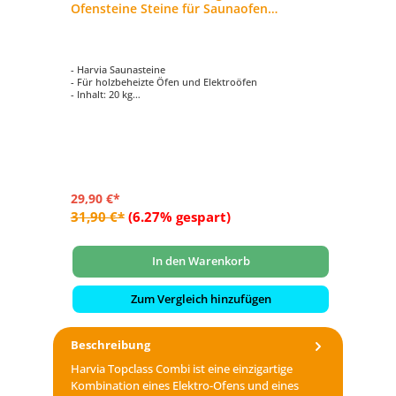
Ofensteine Steine für Saunaofen
Elektroofen AC3000
- Harvia Saunasteine
- Für holzbeheizte Öfen und Elektroöfen
- Inhalt: 20 kg
- ideale Größe
- Größe pro Stein ca. 5-10 cm
29,90 €*
31,90 €*
(6.27% gespart)
In den Warenkorb
Zum Vergleich hinzufügen
Beschreibung
Harvia Topclass Combi ist eine einzigartige
Kombination eines Elektro-Ofens und eines