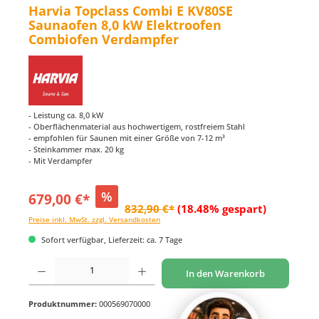
Harvia Topclass Combi E KV80SE
Saunaofen 8,0 kW Elektroofen
Combiofen Verdampfer
- Leistung ca. 8,0 kW
- Oberflächenmaterial aus hochwertigem, rostfreiem Stahl
- empfohlen für Saunen mit einer Größe von 7-12 m³
- Steinkammer max. 20 kg
- Mit Verdampfer
%
679,00 €*
832,90 €*
(18.48% gespart)
Preise inkl. MwSt. zzgl. Versandkosten
Sofort verfügbar, Lieferzeit: ca. 7 Tage
Produkt Anzahl: Gib den gewünschten Wert ein oder benutze die Schaltflächen um di
In den Warenkorb
Produktnummer:
000569070000