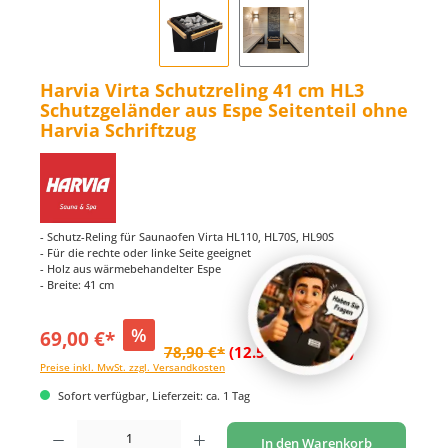
Harvia Virta Schutzreling 41 cm HL3
Schutzgeländer aus Espe Seitenteil ohne
Harvia Schriftzug
- Schutz-Reling für Saunaofen Virta HL110, HL70S, HL90S
- Für die rechte oder linke Seite geeignet
- Holz aus wärmebehandelter Espe
- Breite: 41 cm
%
69,00 €*
78,90 €*
(12.55% gespart)
Preise inkl. MwSt. zzgl. Versandkosten
Sofort verfügbar, Lieferzeit: ca. 1 Tag
Produkt Anzahl: Gib den gewünschten Wert ein oder benutze die Schaltflächen um di
In den Warenkorb