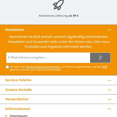
Kostenlose Lieferung
ab 99 €
Newsletter
Abonnieren Sie jetzt einfach unseren regelmäßig erscheinenden
Newsletter und Sie werden stets unter den Ersten sein, über neue
Produkte und Angebote informiert werden.
E-
Mail-
Adresse*
Ich habe die
Datenschutzbestimmungen
zur Kenntnis genommen und die
AGB
gelesen und bin mit ihnen einverstanden.
Service-Telefon
Unsere Vorteile
Versandarten
Informationen
Impressum