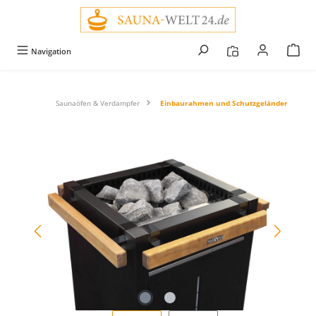
alt springen
Navigation
Saunaöfen & Verdampfer
Einbaurahmen und Schutzgeländer
Bildergalerie überspringen