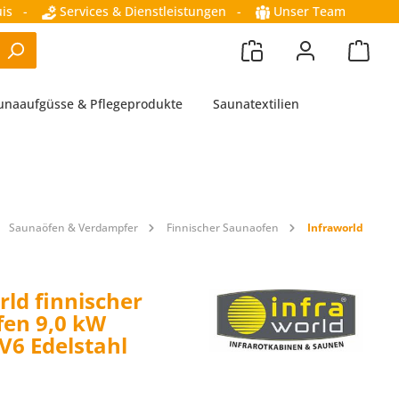
is
-
Services & Dienstleistungen
-
Unser Team
unaaufgüsse & Pflegeprodukte
Saunatextilien
Saunaöfen & Verdampfer
Finnischer Saunaofen
Infraworld
rld finnischer
en 9,0 kW
V6 Edelstahl