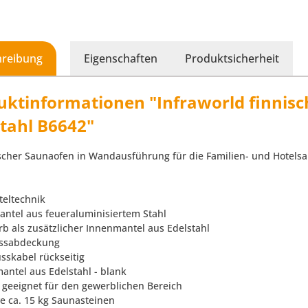
hreibung
Eigenschaften
Produktsicherheit
uktinformationen "Infraworld finnisc
stahl B6642"
ischer Saunaofen in Wandausführung für die Familien- und Hotels
teltechnik
antel aus feueraluminisiertem Stahl
rb als zusätzlicher Innenmantel aus Edelstahl
ussabdeckung
usskabel rückseitig
antel aus Edelstahl - blank
ll geeignet für den gewerblichen Bereich
ve ca. 15 kg Saunasteinen