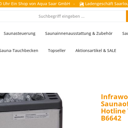
0 Uhr
Ein Shop von Aqua Saar GmbH
-
Ladengeschäft Saarlou
Saunasteuerung
Saunainnenausstattung & Zubehör
Sa
Sauna-Tauchbecken
Topseller
Aktionsartikel & SALE
Infrawo
Saunaof
Hotline 
B6642