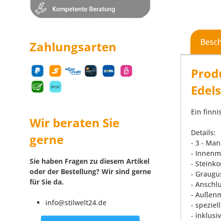
Besc
Zahlungsarten
Prod
Edel
Ein finn
Wir beraten Sie
Details:
gerne
- 3 - Man
- Innenm
Sie haben Fragen zu diesem Artikel
- Steinko
oder der Bestellung? Wir sind gerne
- Graug
für Sie da.
- Anschl
- Außenm
info@stilwelt24.de
- spezie
- inklusi