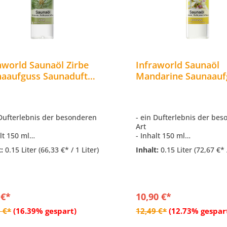
aworld Saunaöl Zirbe
Infraworld Saunaöl
aaufguss Saunaduft
Mandarine Saunaauf
ml S2263-6
Saunaduft 150 ml S2
 Dufterlebnis der besonderen
- ein Dufterlebnis der be
Art
lt 150 ml
- Inhalt 150 ml
ststoffflasche mit Aufhänger
- Kunststoffflasche mit Au
t:
0.15 Liter
(66,33 €* / 1 Liter)
Inhalt:
0.15 Liter
(72,67 €* 
 €*
10,90 €*
In den Warenkorb
In den Warenko
 €*
(16.39% gespart)
12,49 €*
(12.73% gespar