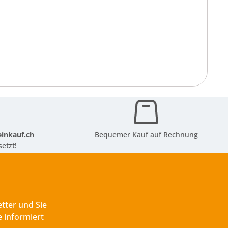
inkauf.ch
Bequemer Kauf auf Rechnung
etzt!
tter und Sie
 informiert