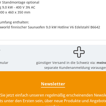
ür Standmontage optional
g 9,0 kW - 400 V 3N AC
800 x 460 x 350 mm
rumfang enthalten:
fraworld finnischer Saunaofen 9,0 kW Hotline V6 Edelstahl B6642
mular
günstiger Versand in die Schweiz via:
meine
separate Kundenanmeldung vorausges
Newsletter
Sie jetzt einfach unseren regelmäßig erscheinenden Newsle
ts unter den Ersten sein, über neue Produkte und Angebote