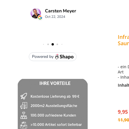
Infraworld Saunacontrol X
Infr
er
Saunasteuerung für
Saun
 für
finnische Sauna 10,5 kW
150 
B6712
 Ø
- bedienungsfreundliche Steuerung
- ein
- stufenlose Regelung 40 - 105°C
Art
Höhe
- Schaltleistung 10,5 kW
- Inha
erweiterbar mit LSG
- Kun
Inhal
 mm,
- 400V 3N AC 50 Hz
- Bedienteil 100 mm Druchmesser
k
649,00 €*
9,95
In den Warenkorb
785,90 €*
(17.42% gespart)
11,90