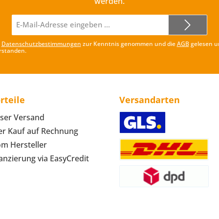
werden.
E-
Mail-
Adresse*
e
Datenschutzbestimmungen
zur Kenntnis genommen und die
AGB
gelesen u
rstanden.
rteile
Versandarten
ser Versand
r Kauf auf Rechnung
om Hersteller
anzierung via EasyCredit