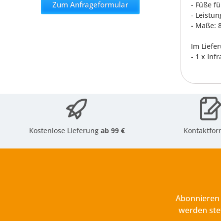
Zum Anfrageformular
- Füße f
- Leistun
- Maße: 
Im Liefe
- 1 x In
Kostenlose Lieferung
ab 99 €
Kontaktfor
Abonnieren 
werden ste