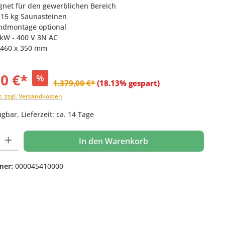
ignet für den gewerblichen Bereich
. 15 kg Saunasteinen
andmontage optional
 kW - 400 V 3N AC
 460 x 350 mm
00 €*
%
1.379,00 €*
(18.13% gespart)
t. zzgl. Versandkosten
gbar, Lieferzeit: ca. 14 Tage
 Gib den gewünschten Wert ein oder benutze die Schaltflächen um die Anzahl
In den Warenkorb
mer:
000045410000