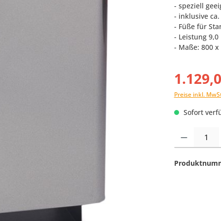
- speziell gee
- inklusive ca
- Füße für St
- Leistung 9,0
- Maße: 800 x
1.129,
Preise inkl. MwS
Sofort verfü
Produkt Anzahl:
Produktnum