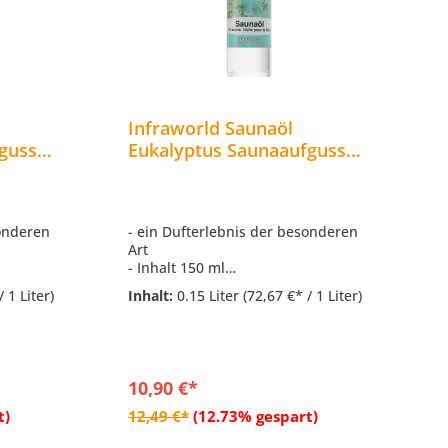
Infraworld Saunaöl
I
guss
Eukalyptus Saunaaufguss
O
263-5
Saunaduft 150 ml S2263-4
S
sonderen
- ein Dufterlebnis der besonderen
-
Art
A
- Inhalt 150 ml
- 
fhänger
- Kunststoffflasche mit Aufhänger
-
/ 1 Liter)
Inhalt:
0.15 Liter
(72,67 €* / 1 Liter)
I
10,90 €*
1
rb
In den Warenkorb
t)
12,49 €*
(12.73% gespart)
1