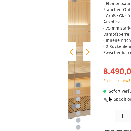
- Elementsaun
Stäbchen-Opt
- Große Glasf
Ausblick
- 75 mm stark
Dampfsperre
- Inneneinric
- 2 Rückenleh
Zwischenbank
8.490,
Preise inkl. MwS
Sofort verfü
Speditio
Produkt Anzahl: