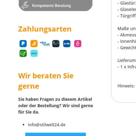
- Glastü
- Glasele
- Türgri
Zahlungsarten
Maße un
- Abmess
- Innenh
- Gewicht
Lieferum
- 1 x In
Wir beraten Sie
gerne
Hinweis:
Sie haben Fragen zu diesem Artikel
oder der Bestellung? Wir sind gerne
für Sie da.
info@stilwelt24.de