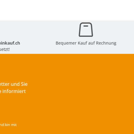
inkauf.ch
Bequemer Kauf auf Rechnung
etzt!
tter und Sie
 informiert
nd bin mit