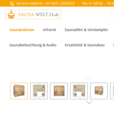
Service-Hotline: +49 6831 5035650 - Mo–Fr 08:00 – 18:0
springen
Zur Hauptnavigation springen
Saunakabinen
Infrarot
Saunaöfen & Verdampfer
Saunabeleuchtung & Audio
Ersatzteile & Saunabau
Bildergalerie überspringen