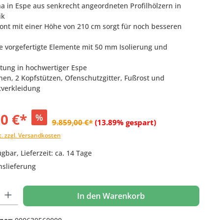
a in Espe aus senkrecht angeordneten Profilhölzern in
ik
ront mit einer Höhe von 210 cm sorgt für noch besseren
e vorgefertigte Elemente mit 50 mm Isolierung und
htung in hochwertiger Espe
nen, 2 Kopfstützen, Ofenschutzgitter, Fußrost und
verkleidung
00 €*
%
9.859,00 €*
(13.89% gespart)
t. zzgl. Versandkosten
gbar, Lieferzeit: ca. 14 Tage
nslieferung
 Gib den gewünschten Wert ein oder benutze die Schaltflächen um die Anzahl
In den Warenkorb