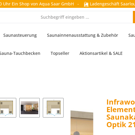
0 Uhr
Ein Shop von Aqua Saar GmbH
-
Ladengeschäft Saarlou
Saunasteuerung
Saunainnenausstattung & Zubehör
Sa
Sauna-Tauchbecken
Topseller
Aktionsartikel & SALE
Infrawo
Element
Saunaka
Optik 