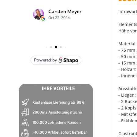
Infrawor
Elements
Höhe von
Material:
- 75 mm 
- 50 mm 
- 15 mm 
- Holzar
- Innene
Ausstatt
- Liegen:
- 2 Rück
- 2 Kopf
- Mit Of
- Eckble
Glasfront