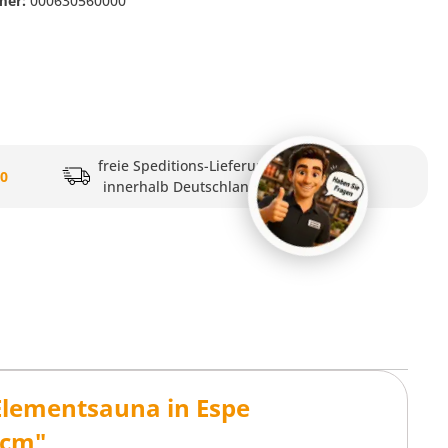
mer:
000630560000
freie Speditions-Lieferung
20
innerhalb Deutschlands
Elementsauna in Espe
0cm"