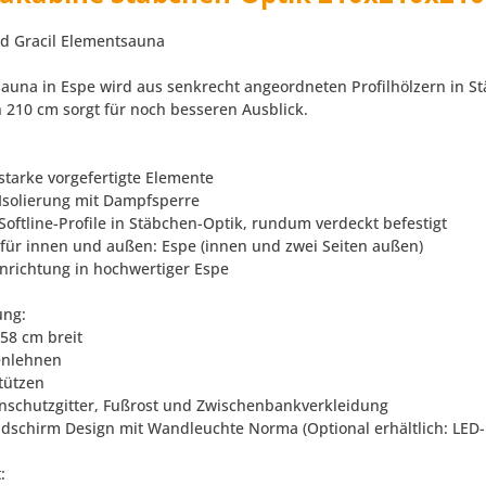
ld Gracil Elementsauna
auna in Espe wird aus senkrecht angeordneten Profilhölzern in Stä
 210 cm sorgt für noch besseren Ausblick.
starke vorgefertigte Elemente
Isolierung mit Dampfsperre
Softline-Profile in Stäbchen-Optik, rundum verdeckt befestigt
t für innen und außen: Espe (innen und zwei Seiten außen)
inrichtung in hochwertiger Espe
ung:
 58 cm breit
enlehnen
stützen
enschutzgitter, Fußrost und Zwischenbankverkleidung
ndschirm Design mit Wandleuchte Norma (Optional erhältlich: LE
: