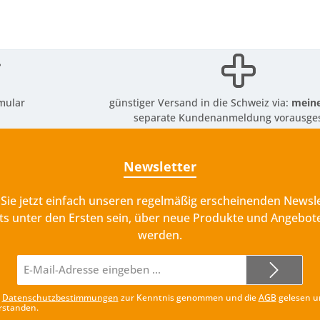
mular
günstiger Versand in die Schweiz via:
meine
separate Kundenanmeldung vorausges
Newsletter
Sie jetzt einfach unseren regelmäßig erscheinenden Newsle
ts unter den Ersten sein, über neue Produkte und Angebote
werden.
E-
Mail-
Adresse*
e
Datenschutzbestimmungen
zur Kenntnis genommen und die
AGB
gelesen u
rstanden.