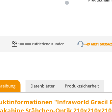
Produktnum
100.000 zufriedene Kunden
+49 6831 50356
hreibung
Datenblätter
Produktsicherheit
uktinformationen "Infraworld Gracil 
akabine Stäbchen-Optik 210x210x21