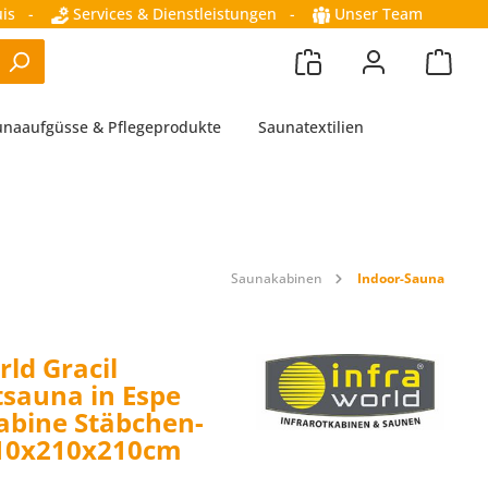
is
-
Services & Dienstleistungen
-
Unser Team
unaaufgüsse & Pflegeprodukte
Saunatextilien
Saunakabinen
Indoor-Sauna
rld Gracil
sauna in Espe
bine Stäbchen-
210x210x210cm