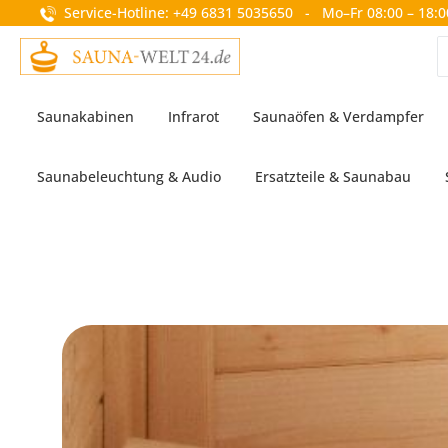
Service-Hotline: +49 6831 5035650 - Mo–Fr 08:00 – 18:0
springen
Zur Hauptnavigation springen
Saunakabinen
Infrarot
Saunaöfen & Verdampfer
Saunabeleuchtung & Audio
Ersatzteile & Saunabau
Bildergalerie überspringen