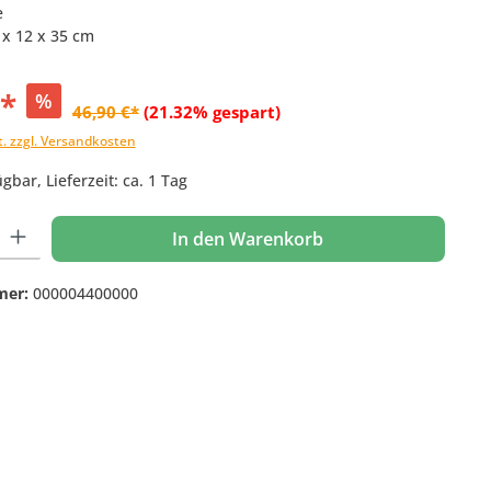
e
 x 12 x 35 cm
€*
%
46,90 €*
(21.32% gespart)
t. zzgl. Versandkosten
gbar, Lieferzeit: ca. 1 Tag
 Gib den gewünschten Wert ein oder benutze die Schaltflächen um die Anzahl
In den Warenkorb
mer:
000004400000