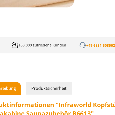
100.000 zufriedene Kunden
+49 6831 50356
hreibung
Produktsicherheit
uktinformationen "Infraworld Kopfstü
akabine Saunazubehör B6613"