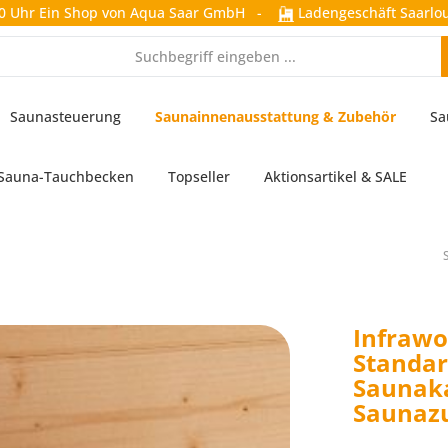
0 Uhr
Ein Shop von Aqua Saar GmbH
-
Ladengeschäft Saarlou
Saunasteuerung
Saunainnenausstattung & Zubehör
Sa
Sauna-Tauchbecken
Topseller
Aktionsartikel & SALE
Infrawo
Standar
Saunak
Saunaz