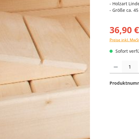
- Holzart Lind
- Größe ca. 45
36,90 
Preise inkl. MwS
Sofort verfü
Produkt Anzahl:
Produktnum