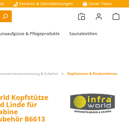
is
-
Services & Dienstleistungen
-
Unser Team
unaaufgüsse & Pflegeprodukte
Saunatextilien
Saunainnenausstattung & Zubehör
Kopfstützen & Rückenlehnen
rld Kopfstütze
d Linde für
abine
ubehör B6613