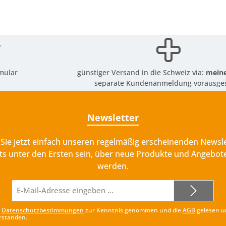
mular
günstiger Versand in die Schweiz via:
meine
separate Kundenanmeldung vorausges
Newsletter
Sie jetzt einfach unseren regelmäßig erscheinenden Newsle
ts unter den Ersten sein, über neue Produkte und Angebote
werden.
E-
Mail-
Adresse*
e
Datenschutzbestimmungen
zur Kenntnis genommen und die
AGB
gelesen u
rstanden.