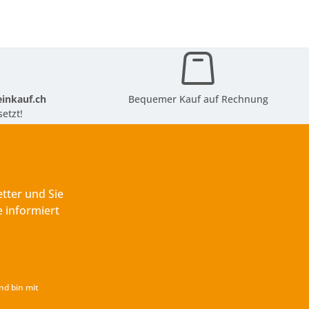
inkauf.ch
Bequemer Kauf auf Rechnung
etzt!
tter und Sie
 informiert
nd bin mit