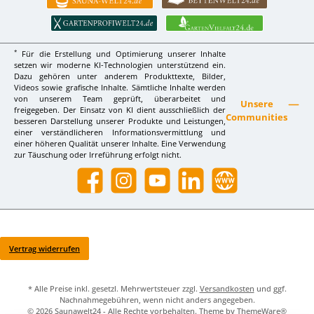
*
Für die Erstellung und Optimierung unserer Inhalte
setzen wir moderne KI-Technologien unterstützend ein.
Dazu gehören unter anderem Produkttexte, Bilder,
Videos sowie grafische Inhalte. Sämtliche Inhalte werden
von unserem Team geprüft, überarbeitet und
Unsere
freigegeben. Der Einsatz von KI dient ausschließlich der
Communities
besseren Darstellung unserer Produkte und Leistungen,
einer verständlicheren Informationsvermittlung und
einer höheren Qualität unserer Inhalte. Eine Verwendung
zur Täuschung oder Irreführung erfolgt nicht.
Facebook
Instagram
YouTube
LinkedIn
Website
Vertrag widerrufen
* Alle Preise inkl. gesetzl. Mehrwertsteuer zzgl.
Versandkosten
und ggf.
Nachnahmegebühren, wenn nicht anders angegeben.
© 2026 Saunawelt24 - Alle Rechte vorbehalten. Theme by
ThemeWare®