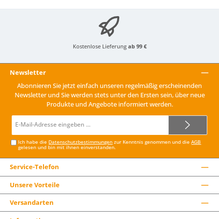
Kostenlose Lieferung
ab 99 €
Newsletter
Abonnieren Sie jetzt einfach unseren regelmäßig erscheinenden
Newsletter und Sie werden stets unter den Ersten sein, über neue
Produkte und Angebote informiert werden.
E-
Mail-
Adresse*
Ich habe die
Datenschutzbestimmungen
zur Kenntnis genommen und die
AGB
gelesen und bin mit ihnen einverstanden.
Service-Telefon
Unsere Vorteile
Versandarten