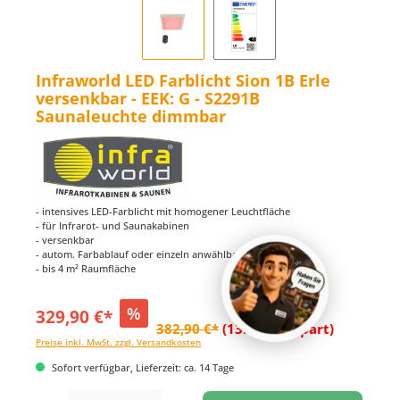
Infraworld LED Farblicht Sion 1B Erle
versenkbar - EEK: G - S2291B
Saunaleuchte dimmbar
- intensives LED-Farblicht mit homogener Leuchtfläche
- für Infrarot- und Saunakabinen
- versenkbar
- autom. Farbablauf oder einzeln anwählbar
- bis 4 m² Raumfläche
%
329,90 €*
382,90 €*
(13.84% gespart)
Preise inkl. MwSt. zzgl. Versandkosten
Sofort verfügbar, Lieferzeit: ca. 14 Tage
Produkt Anzahl: Gib den gewünschten Wert ein oder benutze die Schaltflächen um di