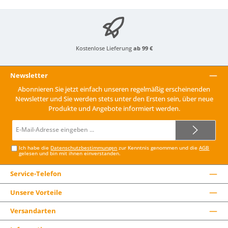
Kostenlose Lieferung
ab 99 €
Newsletter
Abonnieren Sie jetzt einfach unseren regelmäßig erscheinenden
Newsletter und Sie werden stets unter den Ersten sein, über neue
Produkte und Angebote informiert werden.
E-
Mail-
Adresse*
Ich habe die
Datenschutzbestimmungen
zur Kenntnis genommen und die
AGB
gelesen und bin mit ihnen einverstanden.
Service-Telefon
Unsere Vorteile
Versandarten