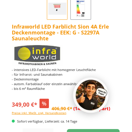
Infraworld LED Farblicht Sion 4A Erle
Deckenmontage - EEK: G - S2297A
Saunaleuchte
- intensives LED-Farblicht mit homogener Leuchtfläche
- für Infrarot- und Saunakabinen
- Deckenmontage
- autom. Farbablauf oder einzeln anwählbar
- bis 6 m² Raumfläche
%
349,00 €*
406,90 €*
(14.23% gespart)
Preise inkl. MwSt. zzgl. Versandkosten
Sofort verfügbar, Lieferzeit: ca. 14 Tage
Produkt Anzahl: Gib den gewünschten Wert ein oder benutze die Schaltflächen um di