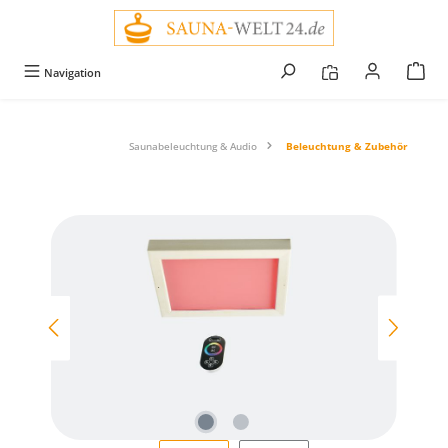
alt springen
Navigation
Saunabeleuchtung & Audio
Beleuchtung & Zubehör
Bildergalerie überspringen