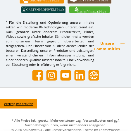
*
Für die Erstellung und Optimierung unserer Inhalte
setzen wir moderne KI-Technologien unterstützend ein.
Dazu gehören unter anderem Produkttexte, Bilder,
Videos sowie grafische Inhalte. Sämtliche Inhalte werden
von unserem Team geprüft, überarbeitet und
Unsere
freigegeben. Der Einsatz von KI dient ausschließlich der
Communities
besseren Darstellung unserer Produkte und Leistungen,
einer verständlicheren Informationsvermittlung und
einer höheren Qualität unserer Inhalte. Eine Verwendung
zur Täuschung oder Irreführung erfolgt nicht.
Facebook
Instagram
YouTube
LinkedIn
Website
Vertrag widerrufen
* Alle Preise inkl. gesetzl. Mehrwertsteuer zzgl.
Versandkosten
und ggf.
Nachnahmegebühren, wenn nicht anders angegeben.
© 2026 Saunawelt24 - Alle Rechte vorbehalten. Theme by
ThemeWare®