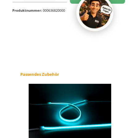
Produktnummer:
000636820000
Produktgalerie überspringen
Passendes Zubehör