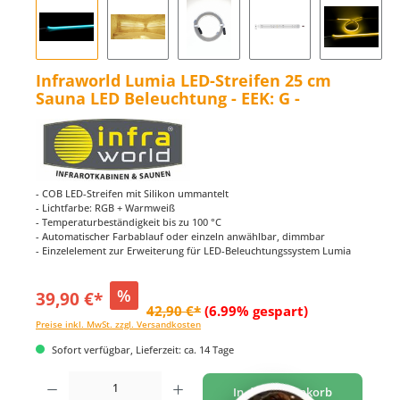
Infraworld Lumia LED-Streifen 25 cm
Sauna LED Beleuchtung - EEK: G -
- COB LED-Streifen mit Silikon ummantelt
- Lichtfarbe: RGB + Warmweiß
- Temperaturbeständigkeit bis zu 100 °C
- Automatischer Farbablauf oder einzeln anwählbar, dimmbar
- Einzelelement zur Erweiterung für LED-Beleuchtungssystem Lumia
%
39,90 €*
42,90 €*
(6.99% gespart)
Preise inkl. MwSt. zzgl. Versandkosten
Sofort verfügbar, Lieferzeit: ca. 14 Tage
Produkt Anzahl: Gib den gewünschten Wert ein oder benutze die Schaltflächen um di
In den Warenkorb