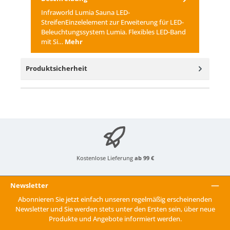
Infraworld Lumia Sauna LED-
StreifenEinzelelement zur Erweiterung für LED-
Beleuchtungssystem Lumia. Flexibles LED-Band
mit Si…
Mehr
Produktsicherheit
Kostenlose Lieferung
ab 99 €
Newsletter
Abonnieren Sie jetzt einfach unseren regelmäßig erscheinenden
Newsletter und Sie werden stets unter den Ersten sein, über neue
Produkte und Angebote informiert werden.