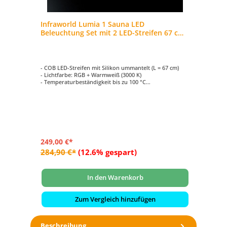
l
Infraworld Lumia 1 Sauna LED
In
el
Beleuchtung Set mit 2 LED-Streifen 67 cm -
Be
EEK: G -
EE
- COB LED-Streifen mit Silikon ummantelt (L = 67 cm)
- C
- Lichtfarbe: RGB + Warmweiß (3000 K)
- L
- Temperaturbeständigkeit bis zu 100 °C
- T
- Automatischer Farbablauf oder einzeln anwählbar,
- 
dimmbar
di
- Bestehend aus 2 LED-Streifen, Netzgerät, Controller
- B
mit Fernbedienung und Anschlusskabel
mi
249,00 €*
37
284,90 €*
(12.6% gespart)
42
In den Warenkorb
Zum Vergleich hinzufügen
Beschreibung