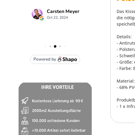
Das Kiss
die nöti
speichel
Details:
- Antiru
- Polster
- Schwei
- Größe:
- Farbe: 
Material:
- 68% PV
Produktb
- 1 x In