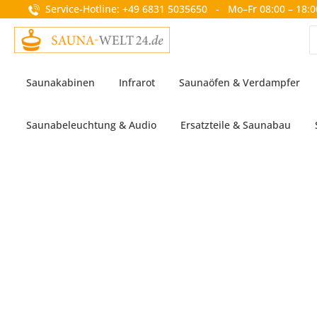
Service-Hotline: +49 6831 5035650 - Mo–Fr 08:00 – 18:0
springen
Zur Hauptnavigation springen
Saunakabinen
Infrarot
Saunaöfen & Verdampfer
Saunabeleuchtung & Audio
Ersatzteile & Saunabau
Bildergalerie überspringen