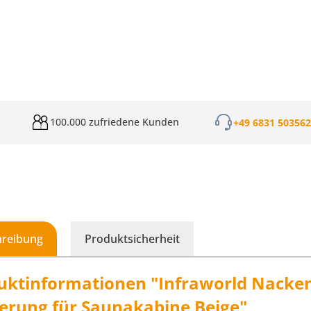
100.000 zufriedene Kunden
+49 6831 50356
hreibung
Produktsicherheit
uktinformationen "Infraworld Nackenr
terung für Saunakabine Beige"