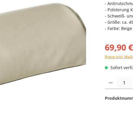
- Antirutschm
- Polsterung K
- Schweiß- un
- Größe: ca. 
- Farbe: Beige
69,90 
Preise inkl. MwS
Sofort verfü
Produkt Anzahl:
Produktnum