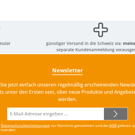
mular
günstiger Versand in die Schweiz via:
meine
separate Kundenanmeldung vorausges
Newsletter
Sie jetzt einfach unseren regelmäßig erscheinenden Newsle
ts unter den Ersten sein, über neue Produkte und Angebote
werden.
E-
Mail-
Adresse*
e
Datenschutzbestimmungen
zur Kenntnis genommen und die
AGB
gelesen u
rstanden.