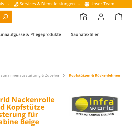
is
-
Services & Dienstleistungen
-
Unser Team
unaaufgüsse & Pflegeprodukte
Saunatextilien
Saunainnenausstattung & Zubehör
Kopfstützen & Rückenlehnen
rld Nackenrolle
d Kopfstütze
sterung für
bine Beige