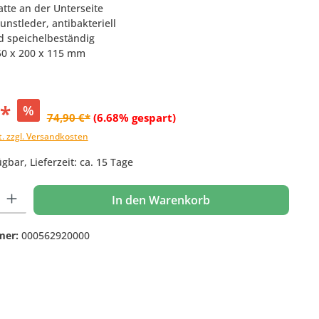
atte an der Unterseite
unstleder, antibakteriell
d speichelbeständig
450 x 200 x 115 mm
€*
%
74,90 €*
(6.68% gespart)
t. zzgl. Versandkosten
gbar, Lieferzeit: ca. 15 Tage
 Gib den gewünschten Wert ein oder benutze die Schaltflächen um die Anzahl
In den Warenkorb
mer:
000562920000