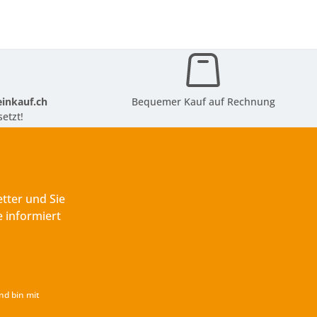
inkauf.ch
Bequemer Kauf auf Rechnung
etzt!
tter und Sie
 informiert
nd bin mit