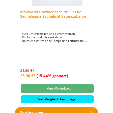
e
Infraworld Holzblendschirm Classic
In
0
Saunalampe Saunalicht Saunazubehör
Sa
S2259
- aus Furnierlamellen und Fichtenrahmen
- a
- für Sauna- und Infrarotkabinen
- f
- Holzblendschirm ohne Lampe und Leuchtmittel
- 
- Größe ca. 27 x 21 x 16 cm
- G
21,90 €*
42
25,90 €*
(15.44% gespart)
53
In den Warenkorb
Zum Vergleich hinzufügen
Beschreibung