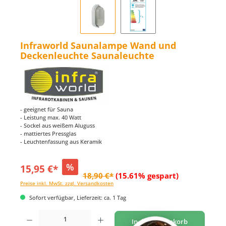
Infraworld Saunalampe Wand und
Deckenleuchte Saunaleuchte
- geeignet für Sauna
- Leistung max. 40 Watt
- Sockel aus weißem Aluguss
- mattiertes Pressglas
- Leuchtenfassung aus Keramik
%
15,95 €*
18,90 €*
(15.61% gespart)
Preise inkl. MwSt. zzgl. Versandkosten
Sofort verfügbar, Lieferzeit: ca. 1 Tag
Produkt Anzahl: Gib den gewünschten Wert ein oder benutze die Schaltflächen um di
In den Warenkorb