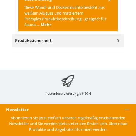
Diese Wand- und Deckenleuchte besteht aus
weißem Aluguss und mattiertem
Pressglas.Produktbeschreibung:- geeignet für
Sauna-…
Mehr
Produktsicherheit
Kostenlose Lieferung
ab 99 €
Newsletter
Abonnieren Sie jetzt einfach unseren regelmäßig erscheinenden
Newsletter und Sie werden stets unter den Ersten sein, über neue
Produkte und Angebote informiert werden.