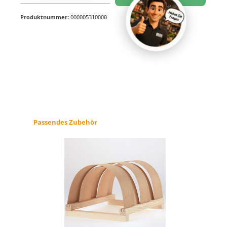
Produktnummer:
000005310000
Produktgalerie überspringen
Passendes Zubehör