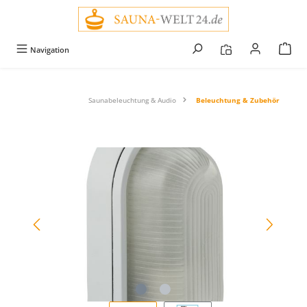
alt springen
Navigation
Saunabeleuchtung & Audio
Beleuchtung & Zubehör
Bildergalerie überspringen