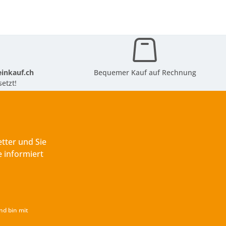
inkauf.ch
Bequemer Kauf auf Rechnung
etzt!
tter und Sie
 informiert
nd bin mit