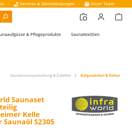
is
-
Services & Dienstleistungen
-
Unser Team
unaaufgüsse & Pflegeprodukte
Saunatextilien
Saunainnenausstattung & Zubehör
Aufgusskübel & Kellen
rld Saunaset
teilig
eimer Kelle
 Saunaöl S2305