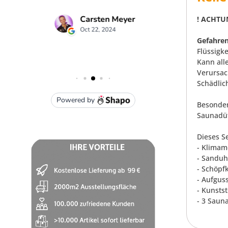
! ACHTU
Gefahren
Flüssigk
Kann all
Verursac
Schädlic
Besonder
Saunadüf
Dieses S
- Klimam
- Sanduh
- Schöpf
- Aufgus
- Kunstst
- 3 Saun