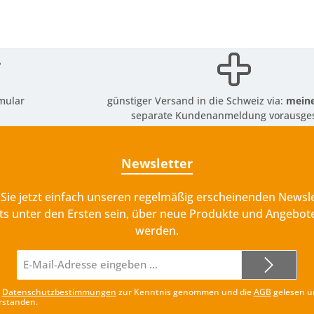
mular
günstiger Versand in die Schweiz via:
meine
separate Kundenanmeldung vorausges
Newsletter
Sie jetzt einfach unseren regelmäßig erscheinenden Newsle
ts unter den Ersten sein, über neue Produkte und Angebote
werden.
E-
Mail-
Adresse*
e
Datenschutzbestimmungen
zur Kenntnis genommen und die
AGB
gelesen u
rstanden.