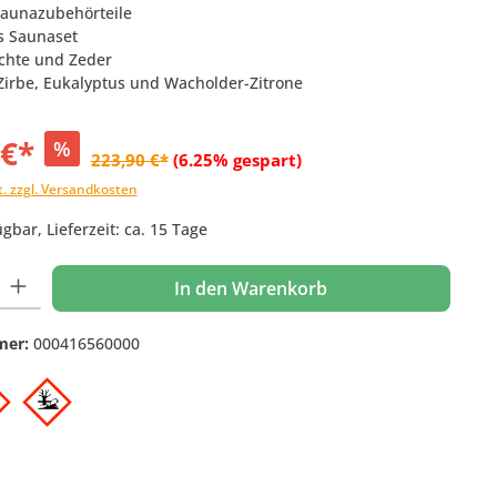
 Saunazubehörteile
s Saunaset
ichte und Zeder
 Zirbe, Eukalyptus und Wacholder-Zitrone
 €*
%
223,90 €*
(6.25% gespart)
t. zzgl. Versandkosten
gbar, Lieferzeit: ca. 15 Tage
 Gib den gewünschten Wert ein oder benutze die Schaltflächen um die Anzahl
In den Warenkorb
mer:
000416560000