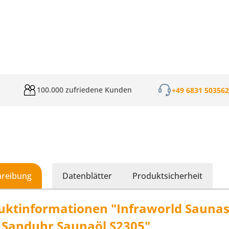
100.000 zufriedene Kunden
+49 6831 50356
hreibung
Datenblätter
Produktsicherheit
uktinformationen "Infraworld Saunase
e Sanduhr Saunaöl S2305"