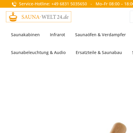
Service-Hotline: +49 6831 5035650 - Mo–Fr 08:00 – 18:0
springen
Zur Hauptnavigation springen
Saunakabinen
Infrarot
Saunaöfen & Verdampfer
Saunabeleuchtung & Audio
Ersatzteile & Saunabau
Bildergalerie überspringen