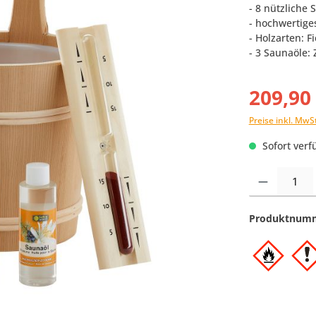
- 8 nützliche
- hochwertige
- Holzarten: F
- 3 Saunaöle:
209,90
Preise inkl. MwS
Sofort verfü
Produkt Anzahl:
Produktnum