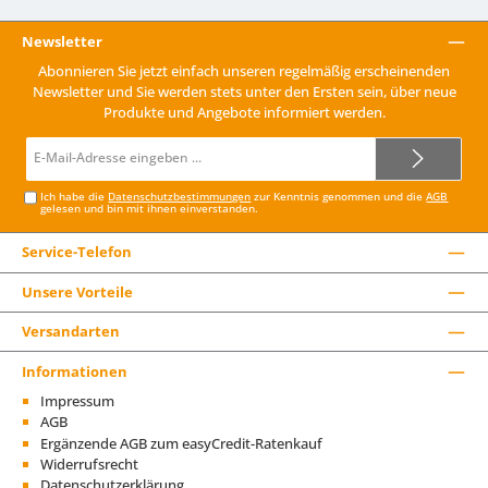
Newsletter
Abonnieren Sie jetzt einfach unseren regelmäßig erscheinenden
Newsletter und Sie werden stets unter den Ersten sein, über neue
Produkte und Angebote informiert werden.
E-
Mail-
Adresse*
Ich habe die
Datenschutzbestimmungen
zur Kenntnis genommen und die
AGB
gelesen und bin mit ihnen einverstanden.
Service-Telefon
Unsere Vorteile
Versandarten
Informationen
Impressum
AGB
Ergänzende AGB zum easyCredit-Ratenkauf
Widerrufsrecht
Datenschutzerklärung