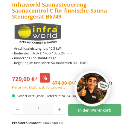
Infraworld Saunasteuerung
Saunacontrol C für finnische Sauna
Steuergerät B6749
- Anschlussleistung: bis 10,5 kW
- Bedienteil: HxBxT: 145 x 135 x 24 mm
- modernes Edelstahl-Design
- Regelung im finnischen Saunabetrieb 30 - 100°C
%
729,00 €*
874,90 €*
(16.68% gespart)
Preise inkl. MwSt. zzgl. Versandkosten
Sofort verfügbar, Lieferzeit: ca. 14 Tage
Produkt Anzahl: Gib den gewünschten Wert ein oder benutze die Schaltflächen um di
In den Warenkorb
Produktnummer:
000466900000