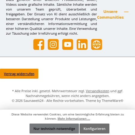
Videos sowie grafische Inhalte. Sämtliche Inhalte werden
von unserem Team geprüft, überarbeitet und
Unsere
freigegeben. Der Einsatz von KI dient ausschließlich der
Communities
besseren Darstellung unserer Produkte und Leistungen,
einer verständlicheren Informationsvermittlung und
einer höheren Qualität unserer Inhalte. Eine Verwendung
zur Täuschung oder Irreführung erfolgt nicht.
Facebook
Instagram
YouTube
LinkedIn
Website
Vertrag widerrufen
* Alle Preise inkl. gesetzl. Mehrwertsteuer zzgl.
Versandkosten
und ggf.
Nachnahmegebühren, wenn nicht anders angegeben.
© 2026 Saunawelt24 - Alle Rechte vorbehalten. Theme by
ThemeWare®
Diese Website verwendet Cookies, um eine bestmögliche Erfahrung bieten zu
können.
Mehr Informationen ...
Nur technisch notwendige
Konfigurieren
Werkzeugleiste anzeigen