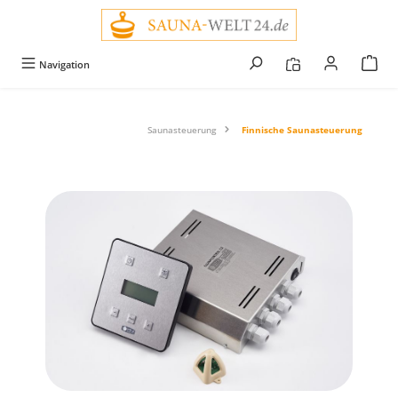
alt springen
Navigation
Saunasteuerung
Finnische Saunasteuerung
Bildergalerie überspringen