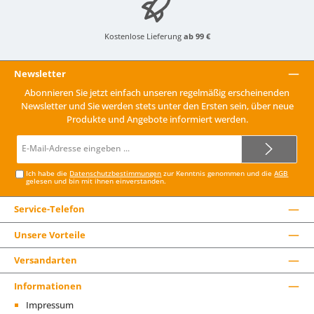
Kostenlose Lieferung
ab 99 €
Newsletter
Abonnieren Sie jetzt einfach unseren regelmäßig erscheinenden
Newsletter und Sie werden stets unter den Ersten sein, über neue
Produkte und Angebote informiert werden.
E-
Mail-
Adresse*
Ich habe die
Datenschutzbestimmungen
zur Kenntnis genommen und die
AGB
gelesen und bin mit ihnen einverstanden.
Service-Telefon
Unsere Vorteile
Versandarten
Informationen
Impressum