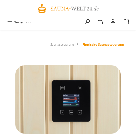
alt springen
Navigation
Saunasteuerung
Finnische Saunasteuerung
Bildergalerie überspringen