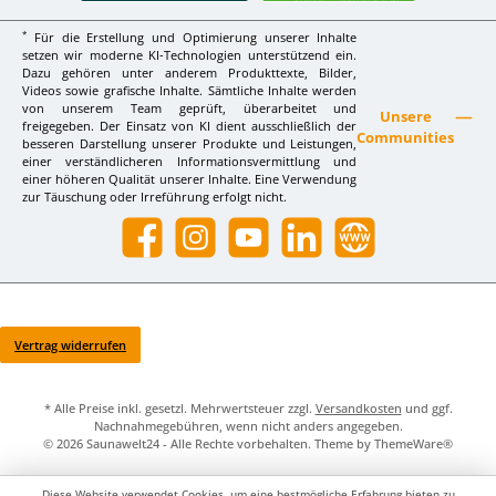
*
Für die Erstellung und Optimierung unserer Inhalte
setzen wir moderne KI-Technologien unterstützend ein.
Dazu gehören unter anderem Produkttexte, Bilder,
Videos sowie grafische Inhalte. Sämtliche Inhalte werden
von unserem Team geprüft, überarbeitet und
Unsere
freigegeben. Der Einsatz von KI dient ausschließlich der
Communities
besseren Darstellung unserer Produkte und Leistungen,
einer verständlicheren Informationsvermittlung und
einer höheren Qualität unserer Inhalte. Eine Verwendung
zur Täuschung oder Irreführung erfolgt nicht.
Facebook
Instagram
YouTube
LinkedIn
Website
Vertrag widerrufen
* Alle Preise inkl. gesetzl. Mehrwertsteuer zzgl.
Versandkosten
und ggf.
Nachnahmegebühren, wenn nicht anders angegeben.
© 2026 Saunawelt24 - Alle Rechte vorbehalten. Theme by
ThemeWare®
Diese Website verwendet Cookies, um eine bestmögliche Erfahrung bieten zu