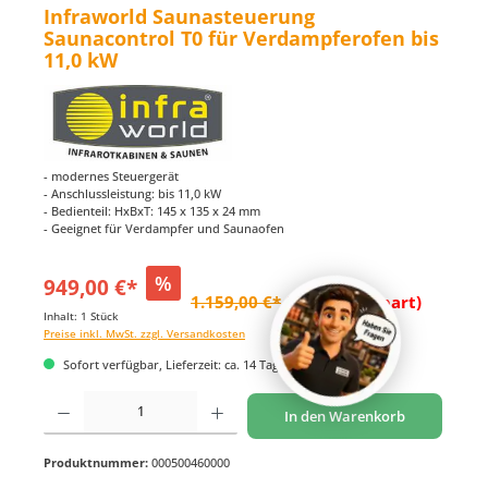
Infraworld Saunasteuerung
Saunacontrol T0 für Verdampferofen bis
11,0 kW
- modernes Steuergerät
- Anschlussleistung: bis 11,0 kW
- Bedienteil: HxBxT: 145 x 135 x 24 mm
- Geeignet für Verdampfer und Saunaofen
%
949,00 €*
1.159,00 €*
(18.12% gespart)
Inhalt:
1 Stück
Preise inkl. MwSt. zzgl. Versandkosten
Sofort verfügbar, Lieferzeit: ca. 14 Tage
Produkt Anzahl: Gib den gewünschten Wert ein oder benutze die Schaltflächen um di
In den Warenkorb
Produktnummer:
000500460000