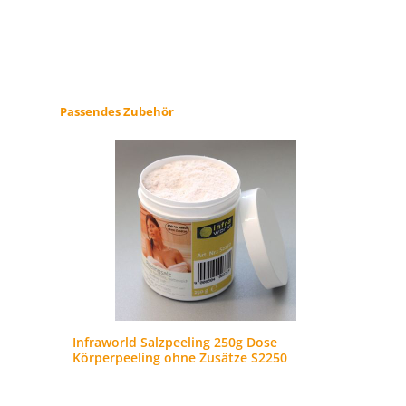
Produktgalerie überspringen
Passendes Zubehör
Infraworld Salzpeeling 250g Dose
In
Körperpeeling ohne Zusätze S2250
g 