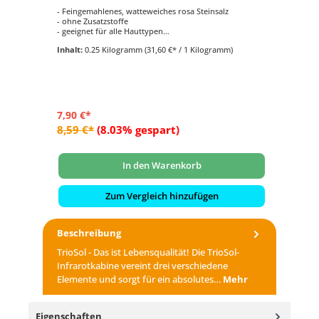
- Feingemahlenes, watteweiches rosa Steinsalz
- 
- ohne Zusatzstoffe
ge
- geeignet für alle Hauttypen
- D
- Speisesalzqualität
- 
Inhalt:
0.25 Kilogramm
(31,60 €* / 1 Kilogramm)
In
- F
7,90 €*
6,
8,59 €*
(8.03% gespart)
8,
In den Warenkorb
Zum Vergleich hinzufügen
Beschreibung
TrioSol - Das ist Lebensqualität! Die TrioSol-
Infrarotkabine vereint drei verschiedene
Elemente und sorgt für ein absolutes…
Mehr
Eigenschaften