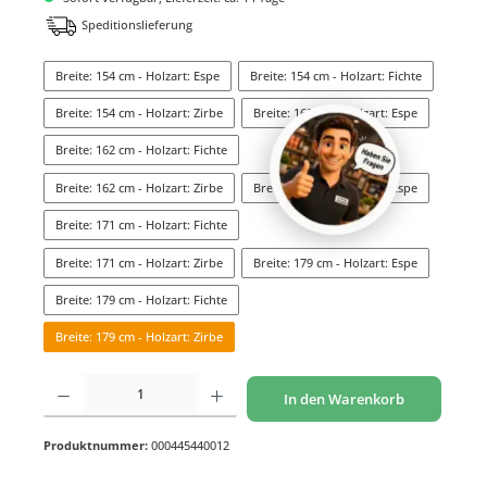
Speditionslieferung
Breite: 154 cm - Holzart: Espe
Breite: 154 cm - Holzart: Fichte
Breite: 154 cm - Holzart: Zirbe
Breite: 162 cm - Holzart: Espe
Breite: 162 cm - Holzart: Fichte
Breite: 162 cm - Holzart: Zirbe
Breite: 171 cm - Holzart: Espe
Breite: 171 cm - Holzart: Fichte
Breite: 171 cm - Holzart: Zirbe
Breite: 179 cm - Holzart: Espe
Breite: 179 cm - Holzart: Fichte
Breite: 179 cm - Holzart: Zirbe
Produkt Anzahl: Gib den gewünschten Wert ein oder benutze die Schaltflächen um di
In den Warenkorb
Produktnummer:
000445440012