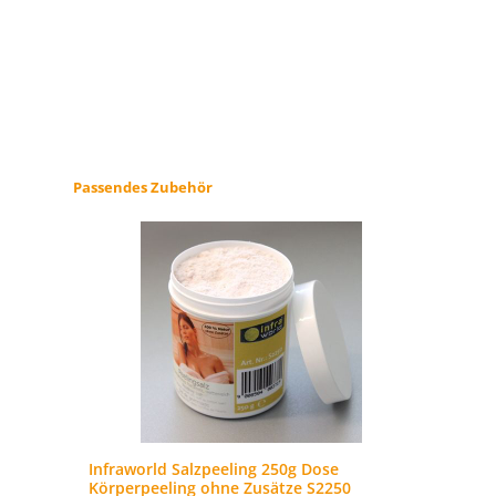
Produktgalerie überspringen
Passendes Zubehör
ml
Infraworld Salzpeeling 250g Dose
In
Körperpeeling ohne Zusätze S2250
Kr