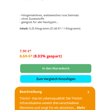
S2
- Feingemahlenes, watteweiches rosa Steinsalz
- 
- ohne Zusatzstoffe
- 
- geeignet für alle Hauttypen
- 
- Speisesalzqualität
- F
Inhalt:
0.25 Kilogramm
(31,60 €* / 1 Kilogramm)
In
7,90 €*
6,
8,59 €*
(8.03% gespart)
7,
In den Warenkorb
Zum Vergleich hinzufügen
Beschreibung
TrioSol - Das ist Lebensqualität! Die TrioSol-
Infrarotkabine vereint drei verschiedene
Elemente und sorgt für ein absolutes…
Mehr