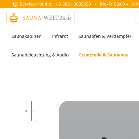
Service-Hotline: +49 6831 5035650 - Mo–Fr 08:00 – 18:0
springen
Zur Hauptnavigation springen
Saunakabinen
Infrarot
Saunaöfen & Verdampfer
Saunabeleuchtung & Audio
Ersatzteile & Saunabau
Bildergalerie überspringen