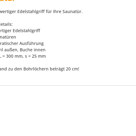
ertiger Edelstahlgriff für Ihre Saunatür.
etails:
tiger Edelstahlgriff
unatüren
dratischer Ausführung
ahl außen, Buche innen
 L = 300 mm, s = 25 mm
and zu den Bohrlöchern beträgt 20 cm!