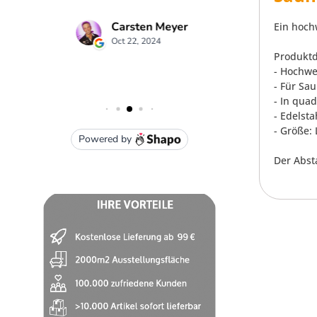
Ein hochw
Produktd
- Hochwer
- Für Sa
- In qua
- Edelst
- Größe:
Der Abst