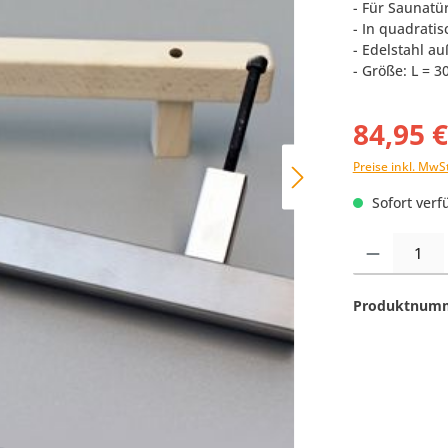
- Für Saunatü
- In quadrati
- Edelstahl a
- Größe: L = 
84,95 
Preise inkl. MwS
Sofort verfü
Produkt Anzahl:
Produktnum