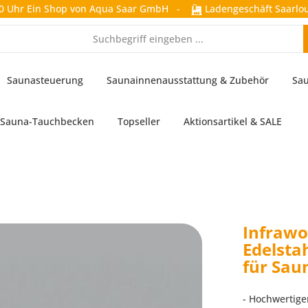
0 Uhr
Ein Shop von Aqua Saar GmbH
-
Ladengeschäft Saarlou
Saunasteuerung
Saunainnenausstattung & Zubehör
Sau
Sauna-Tauchbecken
Topseller
Aktionsartikel & SALE
Infrawor
Edelsta
für Sau
- Hochwertiger