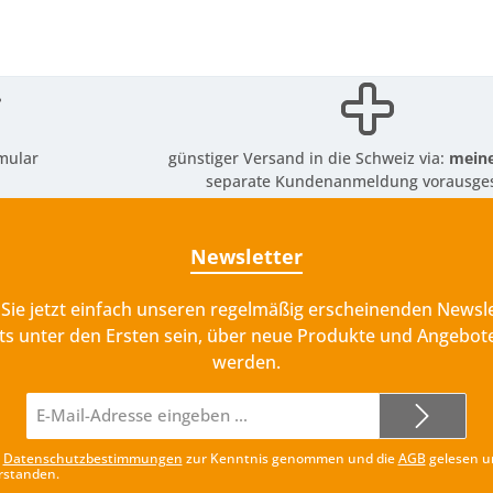
mular
günstiger Versand in die Schweiz via:
meine
separate Kundenanmeldung vorausges
Newsletter
Sie jetzt einfach unseren regelmäßig erscheinenden Newsle
ts unter den Ersten sein, über neue Produkte und Angebote
werden.
E-
Mail-
Adresse*
e
Datenschutzbestimmungen
zur Kenntnis genommen und die
AGB
gelesen u
rstanden.