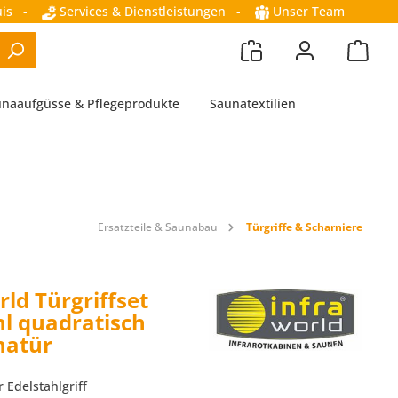
is
-
Services & Dienstleistungen
-
Unser Team
naaufgüsse & Pflegeprodukte
Saunatextilien
Ersatzteile & Saunabau
Türgriffe & Scharniere
ld Türgriffset
hl quadratisch
natür
 Edelstahlgriff