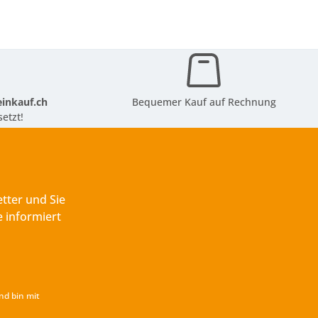
inkauf.ch
Bequemer Kauf auf Rechnung
etzt!
tter und Sie
 informiert
nd bin mit