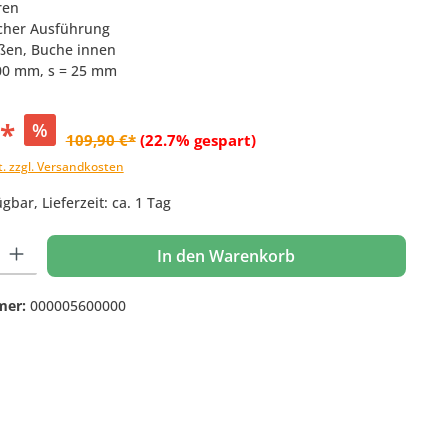
ren
scher Ausführung
ußen, Buche innen
300 mm, s = 25 mm
€*
%
109,90 €*
(22.7% gespart)
t. zzgl. Versandkosten
gbar, Lieferzeit: ca. 1 Tag
 Gib den gewünschten Wert ein oder benutze die Schaltflächen um die Anzahl
In den Warenkorb
mer:
000005600000