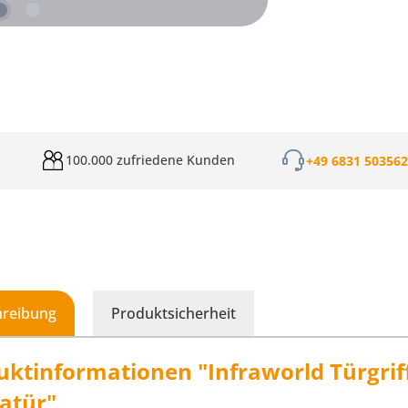
100.000 zufriedene Kunden
+49 6831 50356
hreibung
Produktsicherheit
uktinformationen "Infraworld Türgriff
atür"