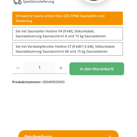
Speditionslieferung
Infraworld Sauna Urban Ecke 228 OHNE Saunaofen und
Steuerung
Set mit Saunaofen Hotline V4 (9 kW), Silikonkabel,
Saunasteuerung Saunacontrol A und 15 kg Saunasteinen
Set mit Verdampferofen Hotline S7 (9 kW/1,5 kW), Silikonkabel,
Saunasteuerung Saunacontrol A0 und 15 kg Saunasteinen
Produkt Anzahl: Gib den gewünschten Wert ein oder benutze die Schaltflächen um di
In den Warenkorb
Produktnummer:
000499920003
Beschreibung