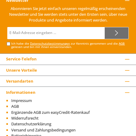
Newsletter
Abonnieren Sie jetzt einfach unseren regelmäßig erscheinenden
Newsletter und Sie werden stets unter den Ersten sein, über neue
Produkte und Angebote informiert werden.
E-
Mail-
Adresse*
Ich habe die
Datenschutzbestimmungen
zur Kenntnis genommen und die
AGB
gelesen und bin mit ihnen einverstanden.
Service-Telefon
Unsere Vorteile
Versandarten
Informationen
Impressum
AGB
Ergänzende AGB zum easyCredit-Ratenkauf
Widerrufsrecht
Datenschutzerklärung
Versand und Zahlungsbedingungen
Batteriehinweise