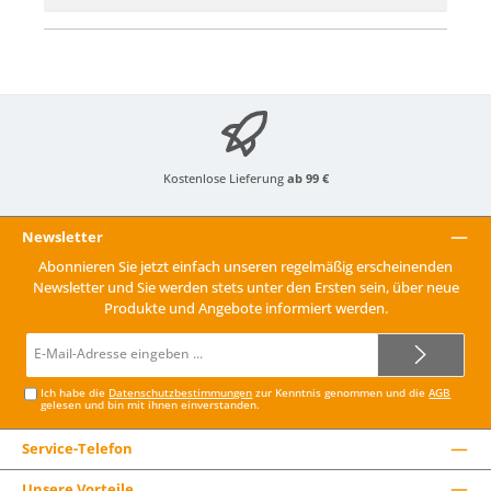
Kostenlose Lieferung
ab 99 €
Newsletter
Abonnieren Sie jetzt einfach unseren regelmäßig erscheinenden
Newsletter und Sie werden stets unter den Ersten sein, über neue
Produkte und Angebote informiert werden.
E-
Mail-
Adresse*
Ich habe die
Datenschutzbestimmungen
zur Kenntnis genommen und die
AGB
gelesen und bin mit ihnen einverstanden.
Service-Telefon
Unsere Vorteile