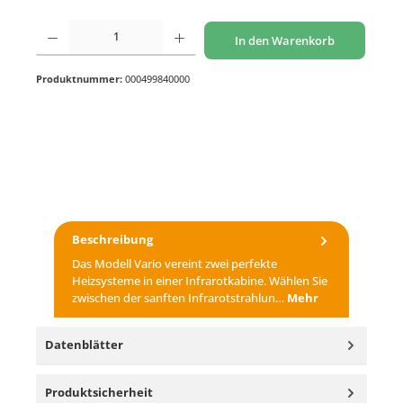
Produkt Anzahl: Gib den gewünschten Wert ein oder benutze die Schaltflächen um di
In den Warenkorb
Produktnummer:
000499840000
Beschreibung
Das Modell Vario vereint zwei perfekte
Heizsysteme in einer Infrarotkabine. Wählen Sie
zwischen der sanften Infrarotstrahlun…
Mehr
Datenblätter
Produktsicherheit