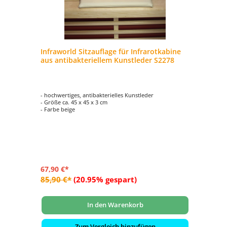
l
Infraworld Sitzauflage für Infrarotkabine
In
aus antibakteriellem Kunstleder S2278
Sa
- hochwertiges, antibakterielles Kunstleder
- f
- Größe ca. 45 x 45 x 3 cm
- M
- Farbe beige
- A
67,90 €*
15
85,90 €*
(20.95% gespart)
19
In den Warenkorb
Zum Vergleich hinzufügen