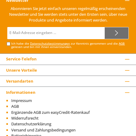
Newsletter
Abonnieren Sie jetzt einfach unseren regelmäßig erscheinenden
Newsletter und Sie werden stets unter den Ersten sein, über neue
Produkte und Angebote informiert werden.
E-
Mail-
Adresse*
Ich habe die
Datenschutzbestimmungen
zur Kenntnis genommen und die
AGB
gelesen und bin mit ihnen einverstanden.
Service-Telefon
Unsere Vorteile
Versandarten
Informationen
Impressum
AGB
Ergänzende AGB zum easyCredit-Ratenkauf
Widerrufsrecht
Datenschutzerklärung
Versand und Zahlungsbedingungen
Batteriehinweise