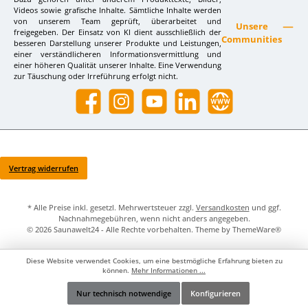
Videos sowie grafische Inhalte. Sämtliche Inhalte werden
von unserem Team geprüft, überarbeitet und
Unsere
freigegeben. Der Einsatz von KI dient ausschließlich der
Communities
besseren Darstellung unserer Produkte und Leistungen,
einer verständlicheren Informationsvermittlung und
einer höheren Qualität unserer Inhalte. Eine Verwendung
zur Täuschung oder Irreführung erfolgt nicht.
Facebook
Instagram
YouTube
LinkedIn
Website
Vertrag widerrufen
* Alle Preise inkl. gesetzl. Mehrwertsteuer zzgl.
Versandkosten
und ggf.
Nachnahmegebühren, wenn nicht anders angegeben.
© 2026 Saunawelt24 - Alle Rechte vorbehalten. Theme by
ThemeWare®
Diese Website verwendet Cookies, um eine bestmögliche Erfahrung bieten zu
können.
Mehr Informationen ...
Nur technisch notwendige
Konfigurieren
Werkzeugleiste anzeigen