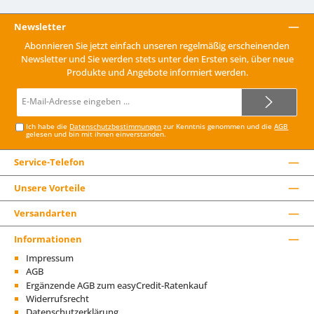
Newsletter
Abonnieren Sie jetzt einfach unseren regelmäßig erscheinenden
Newsletter und Sie werden stets unter den Ersten sein, über neue
Produkte und Angebote informiert werden.
E-
Mail-
Adresse*
Ich habe die
Datenschutzbestimmungen
zur Kenntnis genommen und die
AGB
gelesen und bin mit ihnen einverstanden.
Service-Telefon
Unsere Vorteile
Versandarten
Informationen
Impressum
AGB
Ergänzende AGB zum easyCredit-Ratenkauf
Widerrufsrecht
Datenschutzerklärung