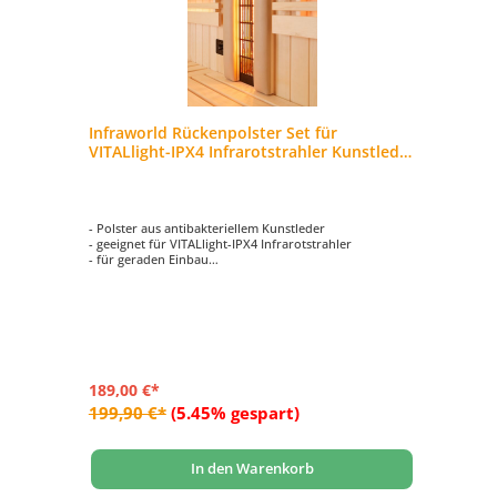
Infraworld Rückenpolster Set für
In
VITALlight-IPX4 Infrarotstrahler Kunstleder
VI
beige
- Polster aus antibakteriellem Kunstleder
- 
- geeignet für VITALlight-IPX4 Infrarotstrahler
- G
- für geraden Einbau
- 
– 40
- inkl. Montageplatte 22 mm
- 
- Abmessungen ca. 820 x 80 x 57 mm (HxBxT)
189,00 €*
89
199,90 €*
(5.45% gespart)
10
In den Warenkorb