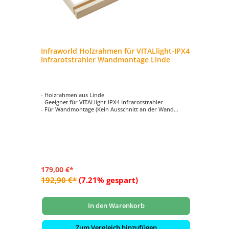
Infraworld Holzrahmen für VITALlight-IPX4
In
Infrarotstrahler Wandmontage Linde
VI
be
- Holzrahmen aus Linde
- P
- Geeignet für VITALlight-IPX4 Infrarotstrahler
- g
- Für Wandmontage (Kein Ausschnitt an der Wand
- f
notwendig!)
- 
- Kann mit einem Paar Rückenpolster (S2271) kombiniert
- 
werden
- Rahmen: 808 x 195 x 60 mm / Seitliche Leisten: 808 x 28
x 52 mm
179,00 €*
18
192,90 €*
(7.21% gespart)
19
In den Warenkorb
Zum Vergleich hinzufügen