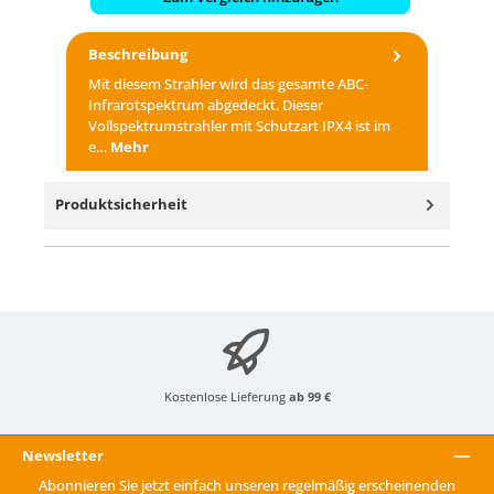
Beschreibung
Mit diesem Strahler wird das gesamte ABC-
Infrarotspektrum abgedeckt. Dieser
Vollspektrumstrahler mit Schutzart IPX4 ist im
e…
Mehr
Produktsicherheit
Kostenlose Lieferung
ab 99 €
Newsletter
Abonnieren Sie jetzt einfach unseren regelmäßig erscheinenden