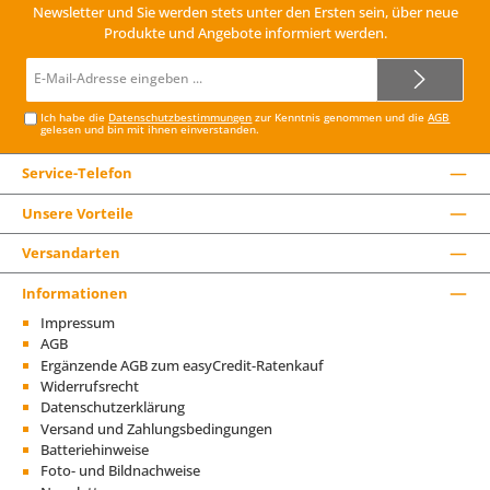
Newsletter und Sie werden stets unter den Ersten sein, über neue
Produkte und Angebote informiert werden.
E-
Mail-
Adresse*
Ich habe die
Datenschutzbestimmungen
zur Kenntnis genommen und die
AGB
gelesen und bin mit ihnen einverstanden.
Service-Telefon
Unsere Vorteile
Versandarten
Informationen
Impressum
AGB
Ergänzende AGB zum easyCredit-Ratenkauf
Widerrufsrecht
Datenschutzerklärung
Versand und Zahlungsbedingungen
Batteriehinweise
Foto- und Bildnachweise