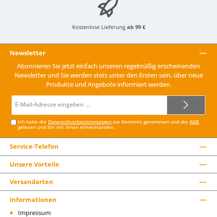
Kostenlose Lieferung
ab 99 €
Newsletter
Abonnieren Sie jetzt einfach unseren regelmäßig erscheinenden
Newsletter und Sie werden stets unter den Ersten sein, über neue
Produkte und Angebote informiert werden.
E-
Mail-
Adresse*
Ich habe die
Datenschutzbestimmungen
zur Kenntnis genommen und die
AGB
gelesen und bin mit ihnen einverstanden.
Service-Telefon
Unsere Vorteile
Versandarten
Informationen
Impressum