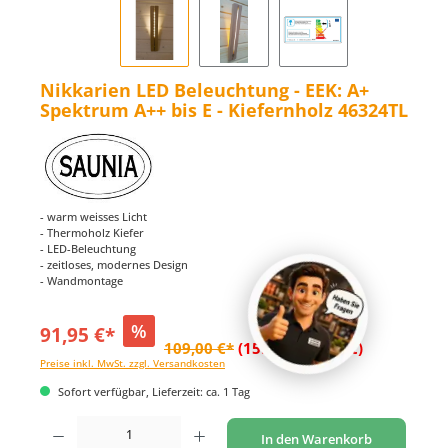
Nikkarien LED Beleuchtung - EEK: A+
Spektrum A++ bis E - Kiefernholz 46324TL
- warm weisses Licht
- Thermoholz Kiefer
- LED-Beleuchtung
- zeitloses, modernes Design
- Wandmontage
%
91,95 €*
109,00 €*
(15.64% gespart)
Preise inkl. MwSt. zzgl. Versandkosten
Sofort verfügbar, Lieferzeit: ca. 1 Tag
Produkt Anzahl: Gib den gewünschten Wert ein oder benutze die Schaltflächen um di
In den Warenkorb