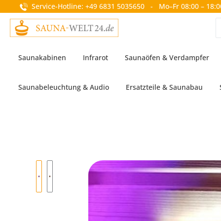
Service-Hotline: +49 6831 5035650 - Mo–Fr 08:00 – 18:0
springen
Zur Hauptnavigation springen
Saunakabinen
Infrarot
Saunaöfen & Verdampfer
Saunabeleuchtung & Audio
Ersatzteile & Saunabau
Bildergalerie überspringen