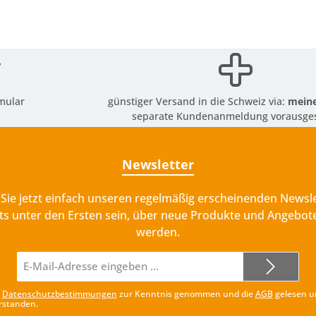
mular
günstiger Versand in die Schweiz via:
meine
separate Kundenanmeldung vorausges
Newsletter
Sie jetzt einfach unseren regelmäßig erscheinenden Newsle
ts unter den Ersten sein, über neue Produkte und Angebote
werden.
E-
Mail-
Adresse*
e
Datenschutzbestimmungen
zur Kenntnis genommen und die
AGB
gelesen u
rstanden.