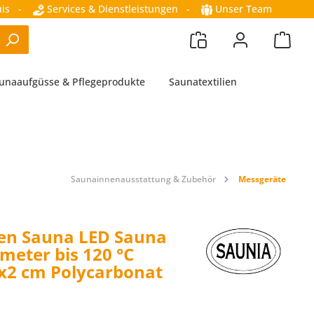
is
-
Services & Dienstleistungen
-
Unser Team
unaaufgüsse & Pflegeprodukte
Saunatextilien
Saunainnenausstattung & Zubehör
Messgeräte
en Sauna LED Sauna
eter bis 120 °C
x2 cm Polycarbonat