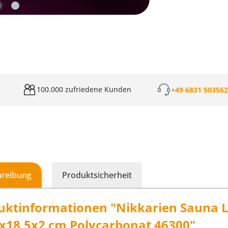
100.000 zufriedene Kunden
+49 6831 50356
hreibung
Produktsicherheit
uktinformationen "Nikkarien Sauna 
9x18,5x2 cm Polycarbonat 46300"