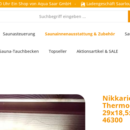
0 Uhr
Ein Shop von Aqua Saar GmbH
-
Ladengeschäft Saarlou
Saunasteuerung
Saunainnenausstattung & Zubehör
Sa
Sauna-Tauchbecken
Topseller
Aktionsartikel & SALE
Nikkari
Thermom
29x18,5
46300