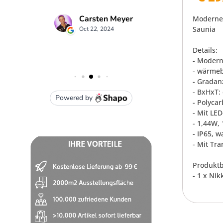
Modernes
Saunia
Details:
- Modern
- wärmeb
- Gradan
- BxHxT: 
- Polycar
- Mit LE
- 1,44W,
- IP65, 
- Mit Tr
Produktb
- 1 x Ni