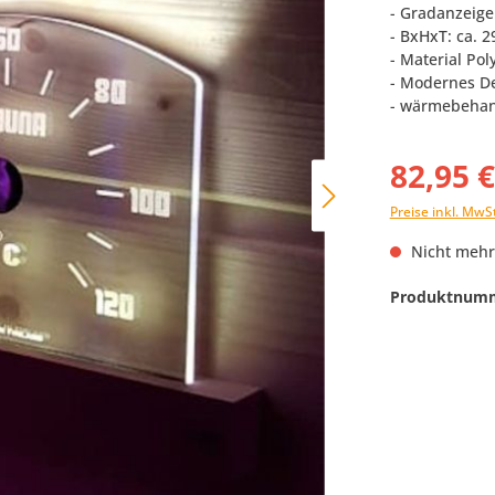
- Gradanzeige
- BxHxT: ca. 2
- Material Po
- Modernes D
- wärmebehan
82,95 
Preise inkl. MwS
Nicht mehr
Produktnum