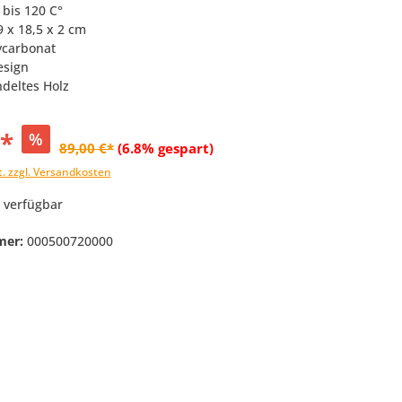
 bis 120 C°
9 x 18,5 x 2 cm
lycarbonat
esign
deltes Holz
€*
%
89,00 €*
(6.8% gespart)
t. zzgl. Versandkosten
 verfügbar
mer:
000500720000