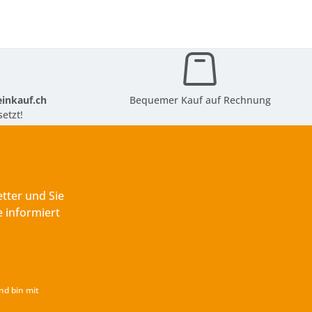
inkauf.ch
Bequemer Kauf auf Rechnung
etzt!
tter und Sie
 informiert
nd bin mit