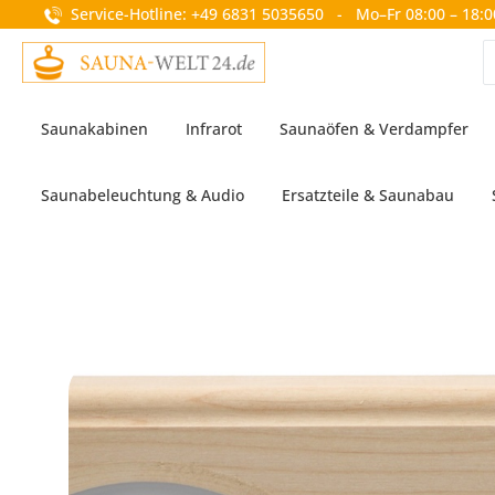
Service-Hotline: +49 6831 5035650 - Mo–Fr 08:00 – 18:0
springen
Zur Hauptnavigation springen
Saunakabinen
Infrarot
Saunaöfen & Verdampfer
Saunabeleuchtung & Audio
Ersatzteile & Saunabau
Bildergalerie überspringen