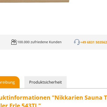
100.000 zufriedene Kunden
+49 6831 50356
hreibung
Produktsicherheit
uktinformationen "Nikkarien Sauna 
ler Erle 543TL"