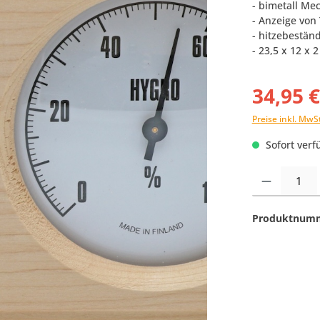
- bimetall M
- Anzeige von
- hitzebeständ
- 23,5 x 12 x 
34,95 
Preise inkl. MwS
Sofort verfü
Produkt Anzahl:
Produktnum