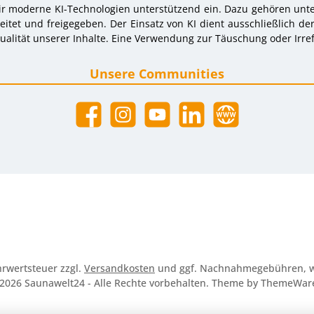
r moderne KI-Technologien unterstützend ein. Dazu gehören unter
tet und freigegeben. Der Einsatz von KI dient ausschließlich de
alität unserer Inhalte. Eine Verwendung zur Täuschung oder Irref
Unsere Communities
Facebook
Instagram
YouTube
LinkedIn
Website
ehrwertsteuer zzgl.
Versandkosten
und ggf. Nachnahmegebühren, w
2026 Saunawelt24 - Alle Rechte vorbehalten. Theme by
ThemeWar