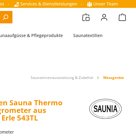
is
-
Services & Dienstleistungen
-
Unser Team
unaaufgüsse & Pflegeprodukte
Saunatextilien
Saunainnenausstattung & Zubehör
Messgeräte
ien Sauna Thermo
grometer aus
 Erle 543TL
rometer