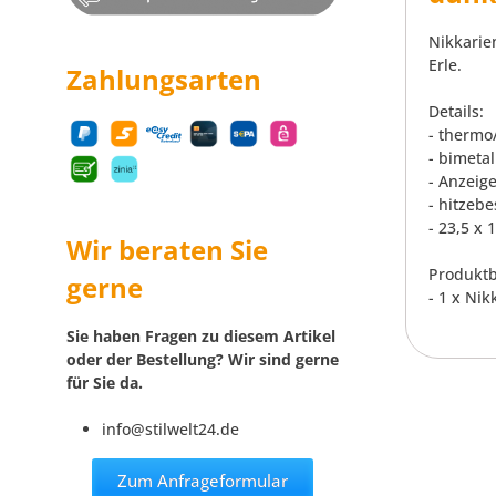
Nikkarie
Erle.
Zahlungsarten
Details:
- thermo
- bimeta
- Anzeig
- hitzebe
- 23,5 x 
Wir beraten Sie
Produktb
gerne
- 1 x Ni
Sie haben Fragen zu diesem Artikel
oder der Bestellung? Wir sind gerne
für Sie da.
info@stilwelt24.de
Zum Anfrageformular