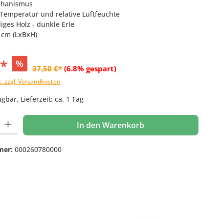
echanismus
 Temperatur und relative Luftfeuchte
iges Holz - dunkle Erle
2 cm (LxBxH)
€*
%
37,50 €*
(6.8% gespart)
t. zzgl. Versandkosten
gbar, Lieferzeit: ca. 1 Tag
 Gib den gewünschten Wert ein oder benutze die Schaltflächen um die Anzahl
In den Warenkorb
mer:
000260780000