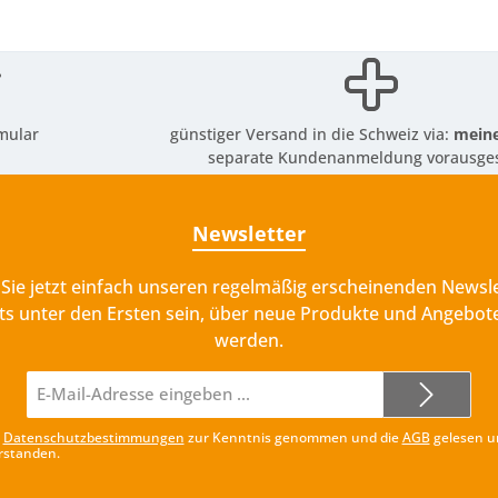
mular
günstiger Versand in die Schweiz via:
meine
separate Kundenanmeldung vorausges
Newsletter
Sie jetzt einfach unseren regelmäßig erscheinenden Newsle
ts unter den Ersten sein, über neue Produkte und Angebote
werden.
E-
Mail-
Adresse*
e
Datenschutzbestimmungen
zur Kenntnis genommen und die
AGB
gelesen u
rstanden.