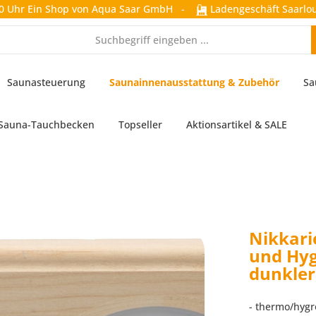
0 Uhr
Ein Shop von Aqua Saar GmbH
-
Ladengeschäft Saarlou
Saunasteuerung
Saunainnenausstattung & Zubehör
Sa
Sauna-Tauchbecken
Topseller
Aktionsartikel & SALE
Nikkar
und Hy
dunkler
- thermo/hyg