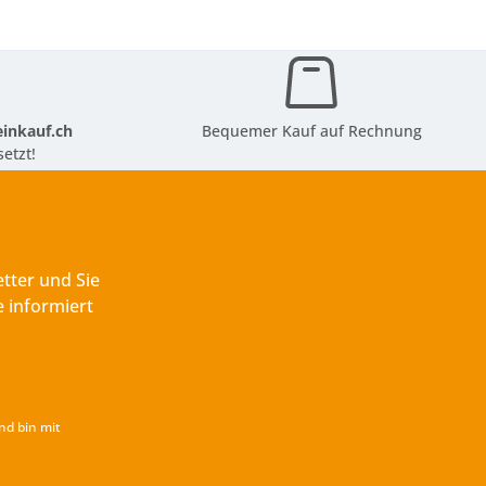
inkauf.ch
Bequemer Kauf auf Rechnung
etzt!
tter und Sie
 informiert
nd bin mit