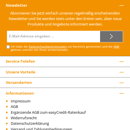
Newsletter
Abonnieren Sie jetzt einfach unseren regelmäßig erscheinenden
Newsletter und Sie werden stets unter den Ersten sein, über neue
Produkte und Angebote informiert werden.
E-
Mail-
Adresse*
Ich habe die
Datenschutzbestimmungen
zur Kenntnis genommen und die
AGB
gelesen und bin mit ihnen einverstanden.
Service-Telefon
Unsere Vorteile
Versandarten
Informationen
Impressum
AGB
Ergänzende AGB zum easyCredit-Ratenkauf
Widerrufsrecht
Datenschutzerklärung
Versand und Zahlungsbedingungen