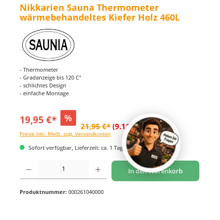
Nikkarien Sauna Thermometer
wärmebehandeltes Kiefer Holz 460L
- Thermometer
- Gradanzeige bis 120 C°
- schlichtes Design
- einfache Montage
%
19,95 €*
21,95 €*
(9.11% gespart)
Preise inkl. MwSt. zzgl. Versandkosten
Sofort verfügbar, Lieferzeit: ca. 1 Tag
Produkt Anzahl: Gib den gewünschten Wert ein oder benutze die Schaltflächen um di
In den Warenkorb
Produktnummer:
000261040000