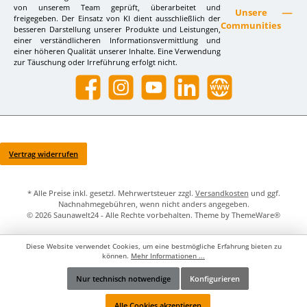
von unserem Team geprüft, überarbeitet und
Unsere
freigegeben. Der Einsatz von KI dient ausschließlich der
Communities
besseren Darstellung unserer Produkte und Leistungen,
einer verständlicheren Informationsvermittlung und
einer höheren Qualität unserer Inhalte. Eine Verwendung
zur Täuschung oder Irreführung erfolgt nicht.
Facebook
Instagram
YouTube
LinkedIn
Website
Vertrag widerrufen
* Alle Preise inkl. gesetzl. Mehrwertsteuer zzgl.
Versandkosten
und ggf.
Nachnahmegebühren, wenn nicht anders angegeben.
© 2026 Saunawelt24 - Alle Rechte vorbehalten. Theme by
ThemeWare®
Diese Website verwendet Cookies, um eine bestmögliche Erfahrung bieten zu
können.
Mehr Informationen ...
Nur technisch notwendige
Konfigurieren
Werkzeugleiste anzeigen
Alle Cookies akzeptieren