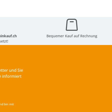
inkauf.ch
Bequemer Kauf auf Rechnung
etzt!
tter und Sie
 informiert
nd bin mit