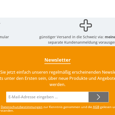
mular
günstiger Versand in die Schweiz via:
meine
separate Kundenanmeldung vorausges
Newsletter
Sie jetzt einfach unseren regelmäßig erscheinenden Newsle
ts unter den Ersten sein, über neue Produkte und Angebote
werden.
E-
Mail-
Adresse*
e
Datenschutzbestimmungen
zur Kenntnis genommen und die
AGB
gelesen u
rstanden.