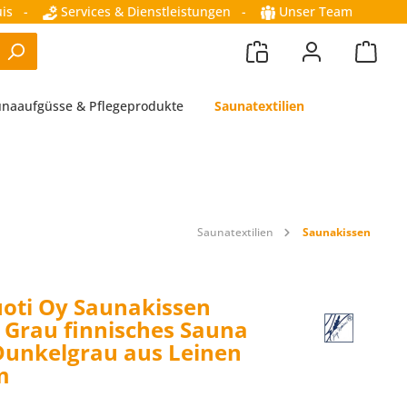
is
-
Services & Dienstleistungen
-
Unser Team
naaufgüsse & Pflegeprodukte
Saunatextilien
Saunatextilien
Saunakissen
oti Oy Saunakissen
a Grau finnisches Sauna
Dunkelgrau aus Leinen
m