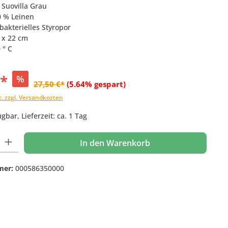
 Suovilla Grau
0 % Leinen
ibakterielles Styropor
0 x 22 cm
 ° C
€*
%
27,50 €*
(5.64% gespart)
t. zzgl. Versandkosten
gbar, Lieferzeit: ca. 1 Tag
 Gib den gewünschten Wert ein oder benutze die Schaltflächen um die Anzahl
In den Warenkorb
mer:
000586350000