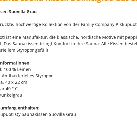
sen Suovilla Grau
uckte, hochwertige Kollektion von der Family Company Pikkupuoti
oti ist eine Manufaktur, die klassische, nordische Motive mit pe
t. Das Saunakissen bringt Komfort in Ihre Sauna: Alle Kissen best
riellem Styropor gefüllt.
informationen:
l: 100 % Leinen
: Antibakterielles Styropor
ca. 40 x 22 cm
ar 40 ° C
 Dunkelgrau
rumfang enthalten:
kkupuoti Oy Saunakissen Suovilla Grau