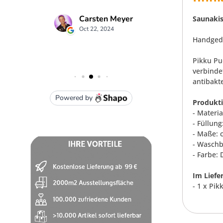
Saunakis
Handgedr
Pikku Pu
verbinde
antibakte
Produkt
- Materia
- Füllung
- Maße: 
- Waschb
- Farbe:
Im Liefe
- 1 x Pi