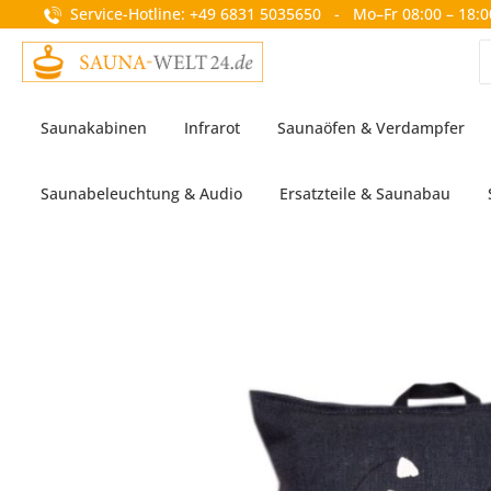
Service-Hotline: +49 6831 5035650 - Mo–Fr 08:00 – 18:0
springen
Zur Hauptnavigation springen
Saunakabinen
Infrarot
Saunaöfen & Verdampfer
Saunabeleuchtung & Audio
Ersatzteile & Saunabau
Bildergalerie überspringen