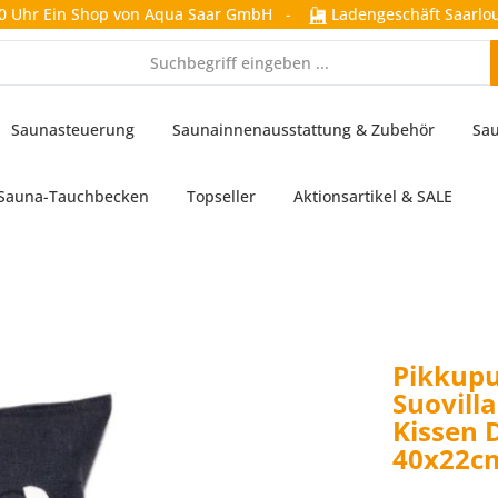
0 Uhr
Ein Shop von Aqua Saar GmbH
-
Ladengeschäft Saarlou
Saunasteuerung
Saunainnenausstattung & Zubehör
Sau
Sauna-Tauchbecken
Topseller
Aktionsartikel & SALE
Pikkupu
Suovill
Kissen 
40x22c