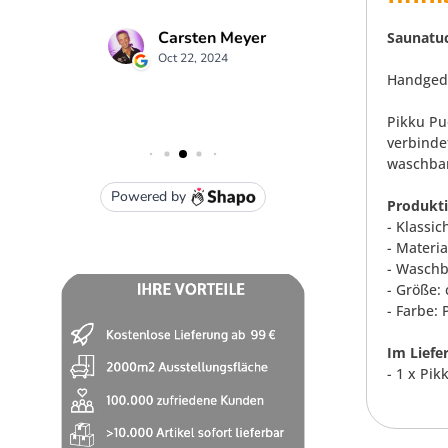
Saunatuc
Handgedr
Pikku Pu
verbinde
waschbar
Produkt
- Klassi
- Materi
- Waschb
- Größe: 
- Farbe: 
Im Liefe
- 1 x Pi