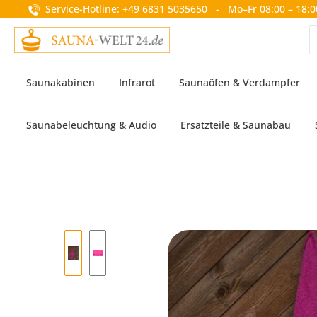
Service-Hotline: +49 6831 5035650 - Mo–Fr 08:00 – 18:0
springen
Zur Hauptnavigation springen
Saunakabinen
Infrarot
Saunaöfen & Verdampfer
Saunabeleuchtung & Audio
Ersatzteile & Saunabau
Bildergalerie überspringen