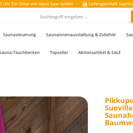
0 Uhr
Ein Shop von Aqua Saar GmbH
-
Ladengeschäft Saarlou
Saunasteuerung
Saunainnenausstattung & Zubehör
Sau
Sauna-Tauchbecken
Topseller
Aktionsartikel & SALE
Pikkupu
Suovilla
Saunah
Baumwo