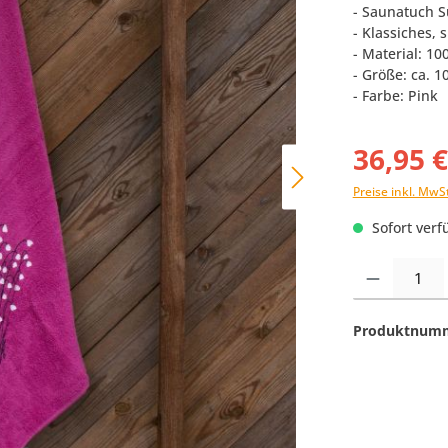
- Saunatuch S
- Klassiches,
- Material: 1
- Größe: ca. 1
- Farbe: Pink
36,95 
Preise inkl. MwS
Sofort verfü
Produkt Anzahl:
Produktnum