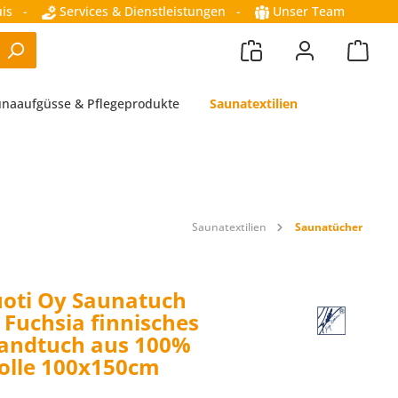
is
-
Services & Dienstleistungen
-
Unser Team
naaufgüsse & Pflegeprodukte
Saunatextilien
Saunatextilien
Saunatücher
oti Oy Saunatuch
 Fuchsia finnisches
andtuch aus 100%
lle 100x150cm