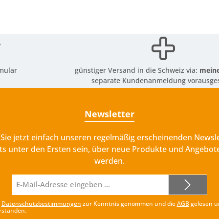
mular
günstiger Versand in die Schweiz via:
meine
separate Kundenanmeldung vorausges
Newsletter
Sie jetzt einfach unseren regelmäßig erscheinenden Newsle
ts unter den Ersten sein, über neue Produkte und Angebote
werden.
E-
Mail-
Adresse*
e
Datenschutzbestimmungen
zur Kenntnis genommen und die
AGB
gelesen u
rstanden.