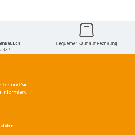
inkauf.ch
Bequemer Kauf auf Rechnung
etzt!
tter und Sie
 informiert
nd bin mit