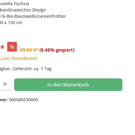
uovilla Fuchsia
 skandinavisches Design
00 % Bio-Baumwolle/Leinenfrottier
00 x 150 cm
€*
%
39,50 €*
(6.46% gespart)
t. zzgl. Versandkosten
gbar, Lieferzeit: ca. 1 Tag
 Gib den gewünschten Wert ein oder benutze die Schaltflächen um die Anzahl
In den Warenkorb
mer:
000586530000