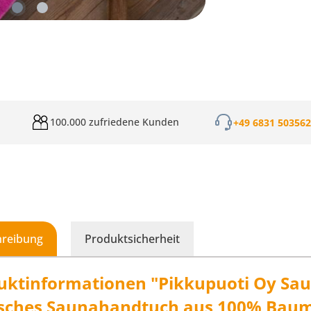
100.000 zufriedene Kunden
+49 6831 50356
hreibung
Produktsicherheit
uktinformationen "Pikkupuoti Oy Sau
isches Saunahandtuch aus 100% Bau