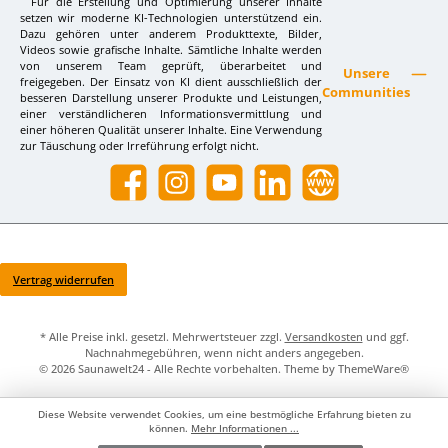
Für die Erstellung und Optimierung unserer Inhalte
setzen wir moderne KI-Technologien unterstützend ein.
Dazu gehören unter anderem Produkttexte, Bilder,
Videos sowie grafische Inhalte. Sämtliche Inhalte werden
von unserem Team geprüft, überarbeitet und
Unsere
freigegeben. Der Einsatz von KI dient ausschließlich der
Communities
besseren Darstellung unserer Produkte und Leistungen,
einer verständlicheren Informationsvermittlung und
einer höheren Qualität unserer Inhalte. Eine Verwendung
zur Täuschung oder Irreführung erfolgt nicht.
Facebook
Instagram
YouTube
LinkedIn
Website
Vertrag widerrufen
* Alle Preise inkl. gesetzl. Mehrwertsteuer zzgl.
Versandkosten
und ggf.
Nachnahmegebühren, wenn nicht anders angegeben.
© 2026 Saunawelt24 - Alle Rechte vorbehalten. Theme by
ThemeWare®
Diese Website verwendet Cookies, um eine bestmögliche Erfahrung bieten zu
können.
Mehr Informationen ...