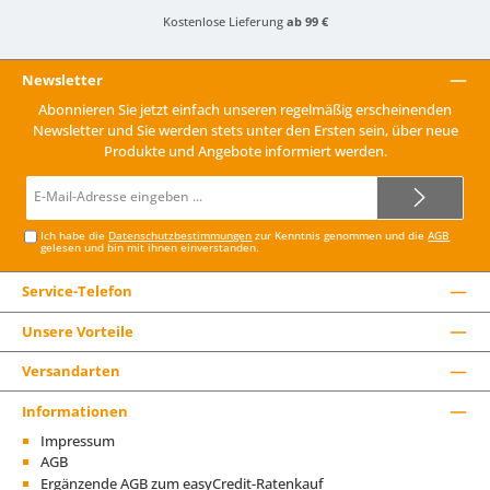
Kostenlose Lieferung
ab 99 €
Newsletter
Abonnieren Sie jetzt einfach unseren regelmäßig erscheinenden
Newsletter und Sie werden stets unter den Ersten sein, über neue
Produkte und Angebote informiert werden.
E-
Mail-
Adresse*
Ich habe die
Datenschutzbestimmungen
zur Kenntnis genommen und die
AGB
gelesen und bin mit ihnen einverstanden.
Service-Telefon
Unsere Vorteile
Versandarten
Informationen
Impressum
AGB
Ergänzende AGB zum easyCredit-Ratenkauf