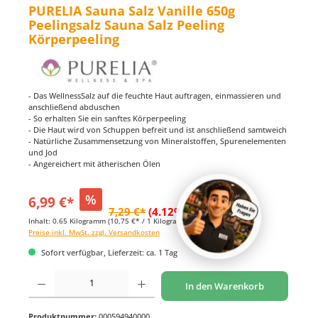
PURELIA Sauna Salz Vanille 650g
Peelingsalz Sauna Salz Peeling
Körperpeeling
- Das WellnessSalz auf die feuchte Haut auftragen, einmassieren und
anschließend abduschen
- So erhalten Sie ein sanftes Körperpeeling
- Die Haut wird von Schuppen befreit und ist anschließend samtweich
- Natürliche Zusammensetzung von Mineralstoffen, Spurenelementen
und Jod
- Angereichert mit ätherischen Ölen
%
6,99 €*
7,29 €*
(4.12% gespart)
Inhalt:
0.65 Kilogramm
(10,75 €* / 1 Kilogramm)
Preise inkl. MwSt. zzgl. Versandkosten
Sofort verfügbar, Lieferzeit: ca. 1 Tag
Produkt Anzahl: Gib den gewünschten Wert ein oder benutze die Schaltflächen um di
In den Warenkorb
Produktnummer:
000594940000