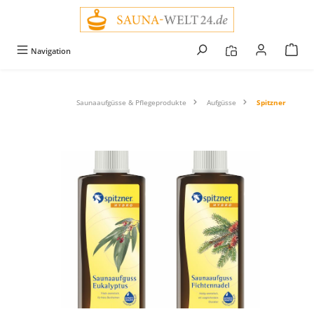
alt springen
Navigation
Saunaaufgüsse & Pflegeprodukte
Aufgüsse
Spitzner
Bildergalerie überspringen