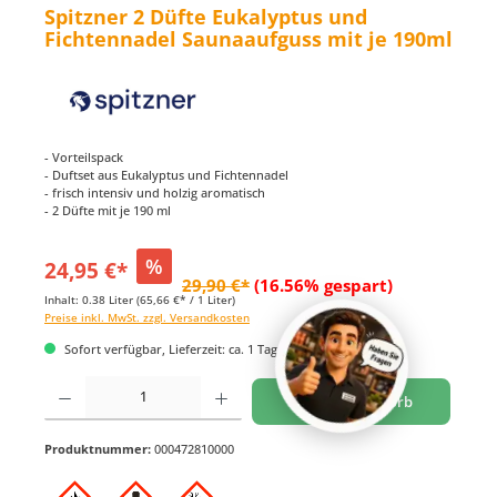
Spitzner 2 Düfte Eukalyptus und
Fichtennadel Saunaaufguss mit je 190ml
- Vorteilspack
- Duftset aus Eukalyptus und Fichtennadel
- frisch intensiv und holzig aromatisch
- 2 Düfte mit je 190 ml
%
24,95 €*
29,90 €*
(16.56% gespart)
Inhalt:
0.38 Liter
(65,66 €* / 1 Liter)
Preise inkl. MwSt. zzgl. Versandkosten
Sofort verfügbar, Lieferzeit: ca. 1 Tag
Produkt Anzahl: Gib den gewünschten Wert ein oder benutze die Schaltflächen um di
In den Warenkorb
Produktnummer:
000472810000