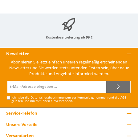
Kostenlose Lieferung
ab 99 €
Newsletter
Abonnieren Sie jetzt einfach unseren regelmäßig erscheinenden
Newsletter und Sie werden stets unter den Ersten sein, über neue
Produkte und Angebote informiert werden.
E-
Mail-
Adresse*
Ich habe die
Datenschutzbestimmungen
zur Kenntnis genommen und die
AGB
gelesen und bin mit ihnen einverstanden.
Service-Telefon
Unsere Vorteile
Versandarten