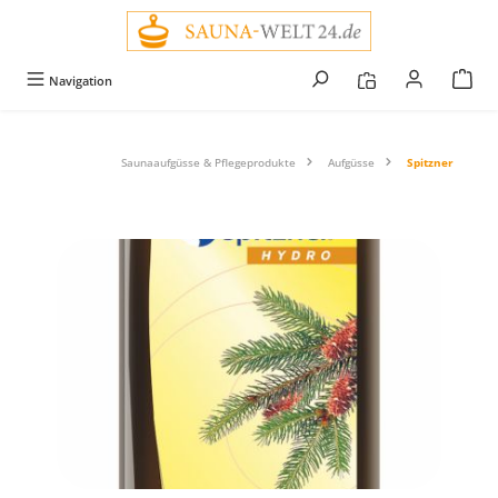
alt springen
Navigation
Saunaaufgüsse & Pflegeprodukte
Aufgüsse
Spitzner
Bildergalerie überspringen