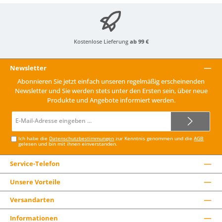
Kostenlose Lieferung
ab 99 €
Newsletter
Abonnieren Sie jetzt einfach unseren regelmäßig erscheinenden
Newsletter und Sie werden stets unter den Ersten sein, über neue
Produkte und Angebote informiert werden.
E-
Mail-
Adresse*
Ich habe die
Datenschutzbestimmungen
zur Kenntnis genommen und die
AGB
gelesen und bin mit ihnen einverstanden.
Service-Telefon
Unsere Vorteile
Versandarten
Informationen