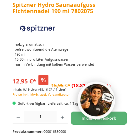
Spitzner Hydro Saunaaufguss
Fichtennadel 190 ml 7802075
- holzig-aromatisch
- befreit wohltuend die Atemwege
- 190 ml
- 15-30 ml pro Liter Aufgusswasser
- nur in Verbindung mit kaltem Wasser verwendet
%
12,95 €*
15,95 €*
(18.81% gespart)
Inhalt:
0.19 Liter
(68,16 €* / 1 Liter)
Preise inkl. MwSt. zzgl. Versandkosten
Sofort verfügbar, Lieferzeit: ca. 1 Tag
Produkt Anzahl: Gib den gewünschten Wert ein oder benutze die Schaltflächen um di
In den Warenkorb
Produktnummer:
000016380000