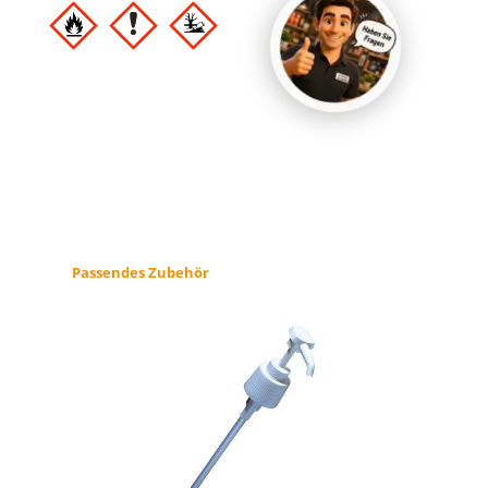
Produktgalerie überspringen
Passendes Zubehör