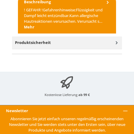
Beschreibung
! GEFAHR !Gefahrenhinweise:Flüssigkeit und
Dampf leicht entzündbar.Kann allergische
Hautreaktionen verursachen. Verursacht s…
Mehr
Produktsicherheit
Kostenlose Lieferung
ab 99 €
Newsletter
Abonnieren Sie jetzt einfach unseren regelmäßig erscheinenden
Newsletter und Sie werden stets unter den Ersten sein, über neue
Produkte und Angebote informiert werden.