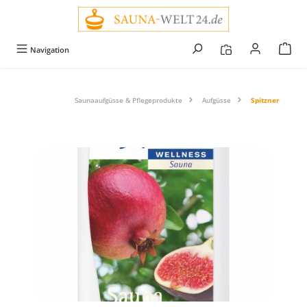
alt springen
Navigation
Saunaaufgüsse & Pflegeprodukte
Aufgüsse
Spitzner
Bildergalerie überspringen