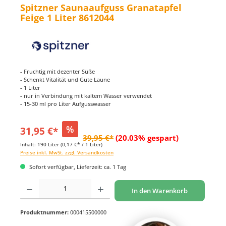
Spitzner Saunaaufguss Granatapfel
Feige 1 Liter 8612044
- Fruchtig mit dezenter Süße
- Schenkt Vitalität und Gute Laune
- 1 Liter
- nur in Verbindung mit kaltem Wasser verwendet
- 15-30 ml pro Liter Aufgusswasser
%
31,95 €*
39,95 €*
(20.03% gespart)
Inhalt:
190 Liter
(0,17 €* / 1 Liter)
Preise inkl. MwSt. zzgl. Versandkosten
Sofort verfügbar, Lieferzeit: ca. 1 Tag
Produkt Anzahl: Gib den gewünschten Wert ein oder benutze die Schaltflächen um di
In den Warenkorb
Produktnummer:
000415500000