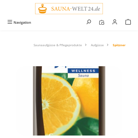
alt springen
Navigation
Saunaaufgüsse & Pflegeprodukte
Aufgüsse
Spitzner
Bildergalerie überspringen