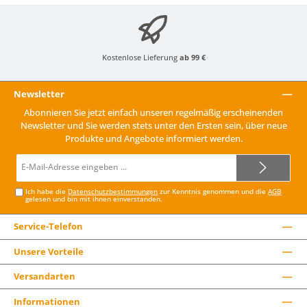
Kostenlose Lieferung
ab 99 €
Newsletter
Abonnieren Sie jetzt einfach unseren regelmäßig erscheinenden
Newsletter und Sie werden stets unter den Ersten sein, über neue
Produkte und Angebote informiert werden.
E-
Mail-
Adresse*
Ich habe die
Datenschutzbestimmungen
zur Kenntnis genommen und die
AGB
gelesen und bin mit ihnen einverstanden.
Service-Telefon
Unsere Vorteile
Versandarten
Informationen