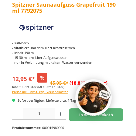
Spitzner Saunaaufguss Grapefruit 190
ml 7792075
- süß-herb
- vitalisiert und stimuliert Kraftreserven
- Inhalt 190 ml
- 15-30 ml pro Liter Aufgusswasser
- nur in Verbindung mit kaltem Wasser verwenden
%
12,95 €*
15,95 €*
(18.81% gespart)
Inhalt:
0.19 Liter
(68,16 €* / 1 Liter)
Preise inkl. MwSt. zzgl. Versandkosten
Sofort verfügbar, Lieferzeit: ca. 1 Tag
Produkt Anzahl: Gib den gewünschten Wert ein oder benutze die Schaltflächen um di
In den Warenkorb
Produktnummer:
000015980000